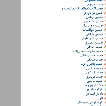
حامد محمودی
حجت جهرمی
حجت‌الاسلام‌والمسلمین توحیدی
حسن مرادی فر
حسین تهامی
حسین حیدری
حسین دوستدار
حسین ذوالغیاث
حسین شنانی
حسین شهریاری
حسین مهدوی
حمید اخلاقی
حمید حاج‌اسماعیل‌زاده
حمید حسین‌خانی
حمید صادقی
حمید طاهری فرد
حمید عرفانی
حمید گلزاری
حمید موسوی
حمید کاظمی
خشایار زبرجد
دارکو دراژیچ
دانیال اسلامی
داور
داوود نوشی صوفیانی