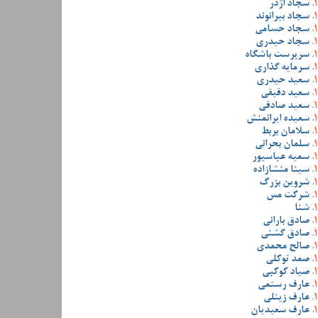
سجاد اژدر
سجاد بیرانوند
سجاد حسامی
سجاد حیدری
سرپرست باشگاه
سرمایه گذاری
سعید حیدری
سعید دقیقی
سعید صادقی
سعیده ایرانمنش
سلامان بربط
سلمان بحرانی
سمیه عباسپور
سینا منشازاده
شروین بزرگ
شرکت مس
شنا
صادق بارانی
صادق گشنی
صالح محمدی
صمد توکلی
صیاد کوکبی
عارف رستمی
عارف زینلی
عارف سعیدیان