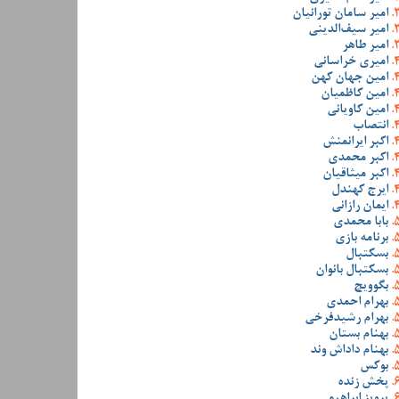
امیر سامان تورانیان
امیر سیف‌الدینی
امیر طاهر
امیری خراسانی
امین جهان کهن
امین کاظمیان
امین کاویانی
انتصاب
اکبر ایرانمنش
اکبر محمدی
اکبر میثاقیان
ایرج کهندل
ایمان رازانی
بابا محمدی
برنامه بازی
بسکتبال
بسکتبال بانوان
بگوویچ
بهرام احمدی
بهرام رشیدفرخی
بهنام بستان
بهنام داداش وند
بوکس
پخش زنده
پرویز ابراهیمی