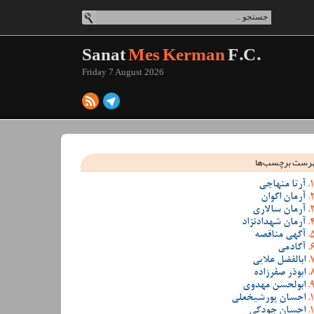
Sanat
Mes Kerman
F.C.
Friday 7 August 2026
رست برچسب‌ها
آرتا منهاجی
آرمان اکوان
آرمان سالاری
آرمان شهدادنژاد
آگهی مناقصه
آکادمی
ابالفضل علایی
ابوذر صفرزاده
ابولحسن مهدوی
احسان پورشیخعلی
احسان جودکی