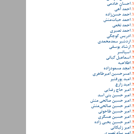
احسان خادمی
احمد آهی
احمد حسن‌زاده
احمد حیات‌منش
احمد نخعی
احمد نصیری
ادریس کوچکی
اردشیر سعدمحمدی
ارشاد یوسفی
اسپانسر
اسماعیل کیانی
اطلاعیه
امجد مسعودزاده
امسرحسین امیرطاهری
امید پورقنبر
امید زارع
امیر حاج رضایی
امیر حسین بنی اسد
امیر حسین صالحی منش
امیر حسین صالحی‌منش
امیر حسین طاحونی
امیر حسین عسگری
امیر حسین یحیی زاده
امیر زلیکانی
امیر سام نصیری