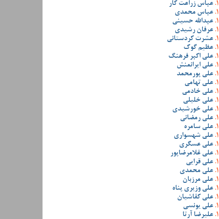
عباس زراعت کار
عباس محمدی
عبدالله حسینی
عرفان رشیدی
عشرت کردستانی
عظیم گوک
علی اکبر فرهنگ
علی ایرانمنش
علی پورمحمد
علی تهامی
علی خادمی
علی خلیلی
علی خورشیدی
علی رمضانی
علی سامره
علی شهسواری
علی عسگری
علی غلامرضاپور
علی قرایی
علی محمدی
علی مرزبان
علی وزیری پناه
علی کفاشیان
علی یونسی
علیرضا آرتا