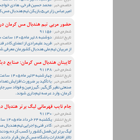
محمد حسین فرخی، هادی خواجه س
خلاصه‌ی خبر :
امیرعباس زارعی 5 بازیکن تیم هندبال مس کرمان به اردوی تیم ملی کشورمان دعوت شدند.
حضور مربی تیم هندبال مس کرمان در 
91156
شماره‌ی خبر :
دوشنبه 8 تیر ماه 1405 ساعت 09:40
تاریخ انتشار :
فرید علیمرادی از اعضای کادر ف
خلاصه‌ی خبر :
از مربیان تیم ملی هندبال کشورمان معرفی ش
کاپیتان هندبال مس کرمان: صنایع دی
91148
شماره‌ی خبر :
چهارشنبه 3 تیر ماه 1405 ساعت 10:57
تاریخ انتشار :
با تأکید بر ضرورت افزایش تعداد
خلاصه‌ی خبر :
صنعتی نظیر گل‌گهر، گهرزمین و فولاد سیرجا
کرمان، وارد عرصه تیم‌داری شوند.
جام نایب قهرمانی لیگ برتر هندبال در
91130
شماره‌ی خبر :
یکشنبه 24 خرداد ماه 1405 ساعت 23:59
تاریخ انتشار :
کادر فنی و اجرایی تیم هندبال مس
خلاصه‌ی خبر :
لیگ برتر این فصل کشور را کسب کرده بودند، 
تالار افتخارات باشگاه مس کرمان قرار دادند.