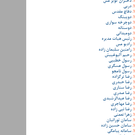
دختران کویر مس
دربی
دفاع مقدس
دوپینگ
دوچرخه سواری
دوستانه
دومیدانی
رئیس هیات مدیره
رادیو مس
رامتین سلیمان زاده
رحیم آلبوغبیش
رسول خطیبی
رسول عسگری
رسول نامجو
رضا ترکزاده
رضا حیدری
رضا ستاری
رضا صدری
رضا عبدالرشیدی
رضا مهاجری
رضا نبی زاده
زهرا نعمتی
سامان تورانیان
سامان حسین زاده
سامانه پیامکی