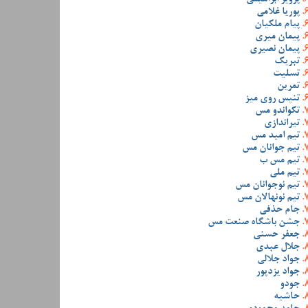
پوریا غلامی
پیام ملکیان
پیمان میری
پیمان نصیری
تبریک
تسلیت
تمرین
تنیس روی میز
تکواندو مس
تیراندازی
تیم امید مس
تیم جوانان مس
تیم مس ب
تیم ملی
تیم نوجوانان مس
تیم نونهالان مس
جام حذفی
جشن باشگاه صنعت مس
جعفر حسنی
جلال عبدی
جواد جلالی
جواد یزدپور
جودو
حاشیه