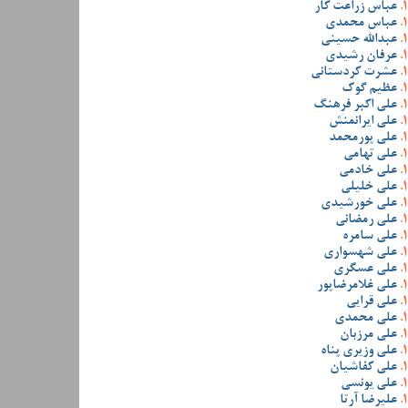
عباس زراعت کار
عباس محمدی
عبدالله حسینی
عرفان رشیدی
عشرت کردستانی
عظیم گوک
علی اکبر فرهنگ
علی ایرانمنش
علی پورمحمد
علی تهامی
علی خادمی
علی خلیلی
علی خورشیدی
علی رمضانی
علی سامره
علی شهسواری
علی عسگری
علی غلامرضاپور
علی قرایی
علی محمدی
علی مرزبان
علی وزیری پناه
علی کفاشیان
علی یونسی
علیرضا آرتا