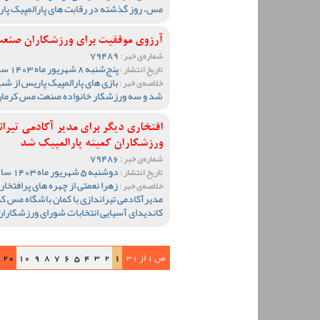
مس، روز گذشته در رقابت های پارالمپیک پار
آرزوی موفقیت برای ورزشکاران صنعت
79489
شماره‌ی خبر :
پنج‌شنبه 8 شهریور ماه 1403 ساعت 11:44
تاریخ انتشار :
بازی های پارالمپیک پاریس از شب
خلاصه‌ی خبر :
شد و سه ورزشکار خانواده صنعت مس کرمان د
افتخاری دیگر برای مدیر آکادمی تیران
ورزشکاران کمیته پارالمپیک شد
79486
شماره‌ی خبر :
دوشنبه 5 شهریور ماه 1403 ساعت 22:03
تاریخ انتشار :
زهرا نعمتی از چهره های پرافتخا
خلاصه‌ی خبر :
مدیرآکادمی تیراندازی با کمان باشگاه مس 
کاندیدای آسیایی انتخابات شورای ورزشکاران ک
ص 1 از 31
1
2
3
4
5
6
7
8
9
10
20