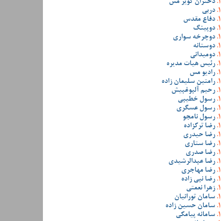
دختران کویر مس
دربی
دفاع مقدس
دوپینگ
دوچرخه سواری
دوستانه
دومیدانی
رئیس هیات مدیره
رادیو مس
رامتین سلیمان زاده
رحیم آلبوغبیش
رسول خطیبی
رسول عسگری
رسول نامجو
رضا ترکزاده
رضا حیدری
رضا ستاری
رضا صدری
رضا عبدالرشیدی
رضا مهاجری
رضا نبی زاده
زهرا نعمتی
سامان تورانیان
سامان حسین زاده
سامانه پیامکی