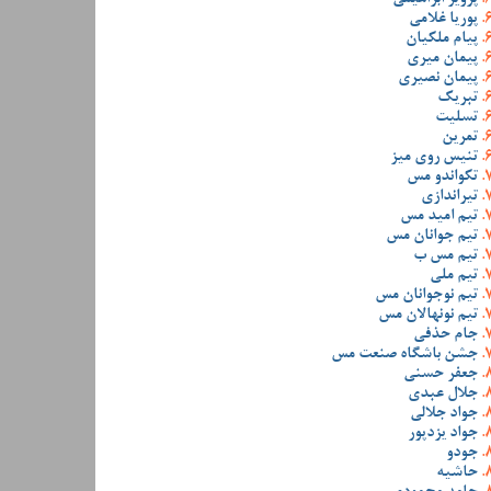
پوریا غلامی
پیام ملکیان
پیمان میری
پیمان نصیری
تبریک
تسلیت
تمرین
تنیس روی میز
تکواندو مس
تیراندازی
تیم امید مس
تیم جوانان مس
تیم مس ب
تیم ملی
تیم نوجوانان مس
تیم نونهالان مس
جام حذفی
جشن باشگاه صنعت مس
جعفر حسنی
جلال عبدی
جواد جلالی
جواد یزدپور
جودو
حاشیه