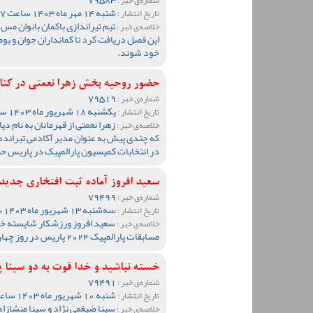
شنبه 14 مهر ماه 1403 ساعت 10:47
تاریخ انتشار :
تیم تیراندازی باکمان بانوان مس
خلاصه‌ی خبر :
این فصل دریافت کرد تا کمانداران جوان و بو
خود شوند.
حضور روحیه بخش زهرا نعمتی در کنار
79519
شماره‌ی خبر :
یکشنبه 18 شهریور ماه 1403 ساعت 11:00
تاریخ انتشار :
زهرا نعمتی از قهرمانان به نام د
خلاصه‌ی خبر :
که چندی پیش به عنوان مدیر آکادمی تیران
در انتخابات کمیسیون پارالمپیک در پاریس ح
سعید افروز آماده ثبت افتخاری جدید 
79499
شماره‌ی خبر :
سه‌شنبه 13 شهریور ماه 1403 ساعت 10:43
تاریخ انتشار :
سعید افروز ورزشکار شایسته خان
خلاصه‌ی خبر :
مسابقات پارالمپیک 2024 پاریس در روز چهارنشبه انجام خواهد داد.
خسته نباشید و خدا قوت به دو سینا 
79491
شماره‌ی خبر :
شنبه 10 شهریور ماه 1403 ساعت 10:01
تاریخ انتشار :
سینا ضیغمی نژاد و سینا منشازا
خلاصه‌ی خبر :