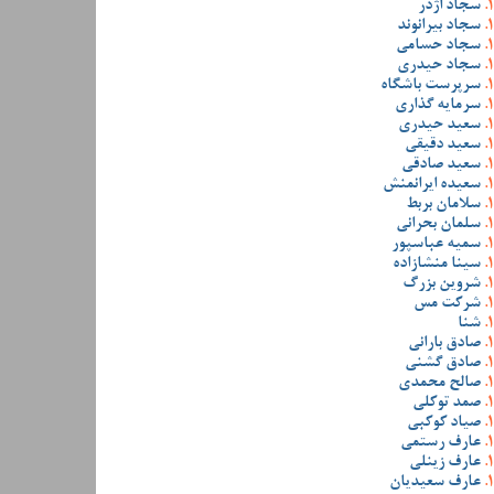
سجاد اژدر
سجاد بیرانوند
سجاد حسامی
سجاد حیدری
سرپرست باشگاه
سرمایه گذاری
سعید حیدری
سعید دقیقی
سعید صادقی
سعیده ایرانمنش
سلامان بربط
سلمان بحرانی
سمیه عباسپور
سینا منشازاده
شروین بزرگ
شرکت مس
شنا
صادق بارانی
صادق گشنی
صالح محمدی
صمد توکلی
صیاد کوکبی
عارف رستمی
عارف زینلی
عارف سعیدیان