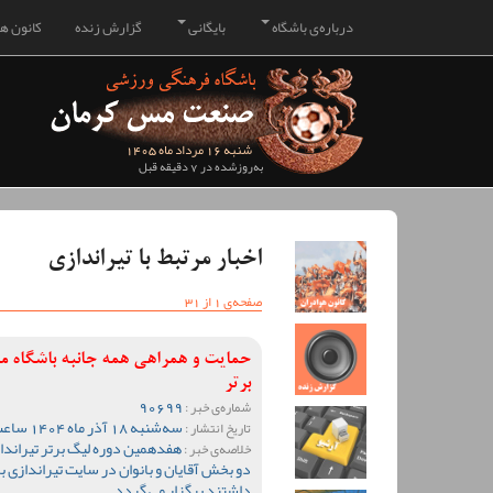
درباره‌ی باشگاه
بایگانی
گزارش زنده
کانون هو
شنبه 16 مرداد ماه 1405
به‌روزشده در 7 دقیقه قبل
اخبار مرتبط با تیراندازی
صفحه‌ی 1 از 31
حمایت و همراهی همه جانبه باشگاه م
برتر
90699
شماره‌ی خبر :
سه‌شنبه 18 آذر ماه 1404 ساعت 11:01
تاریخ انتشار :
هفدهمین دوره لیگ برتر تیراندا
خلاصه‌ی خبر :
داشتند برگزار می گردد.