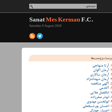
Sanat
Mes Kerman
F.C.
Saturday 8 August 2026
رست برچسب‌ها
آرتا منهاجی
آرمان اکوان
آرمان سالاری
آرمان شهدادنژاد
آگهی مناقصه
آکادمی
ابالفضل علایی
ابوذر صفرزاده
ابولحسن مهدوی
احسان پورشیخعلی
احسان جودکی