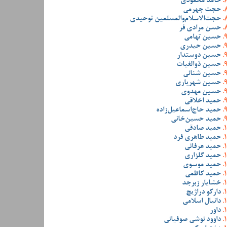
حامد محمودی
حجت جهرمی
حجت‌الاسلام‌والمسلمین توحیدی
حسن مرادی فر
حسین تهامی
حسین حیدری
حسین دوستدار
حسین ذوالغیاث
حسین شنانی
حسین شهریاری
حسین مهدوی
حمید اخلاقی
حمید حاج‌اسماعیل‌زاده
حمید حسین‌خانی
حمید صادقی
حمید طاهری فرد
حمید عرفانی
حمید گلزاری
حمید موسوی
حمید کاظمی
خشایار زبرجد
دارکو دراژیچ
دانیال اسلامی
داور
داوود نوشی صوفیانی