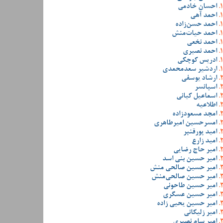
احسان خادمی
احمد آهی
احمد حسن‌زاده
احمد حیات‌منش
احمد نخعی
احمد نصیری
ادریس کوچکی
اردشیر سعدمحمدی
ارشاد یوسفی
اسپانسر
اسماعیل کیانی
اطلاعیه
امجد مسعودزاده
امسرحسین امیرطاهری
امید پورقنبر
امید زارع
امیر حاج رضایی
امیر حسین بنی اسد
امیر حسین صالحی منش
امیر حسین صالحی‌منش
امیر حسین طاحونی
امیر حسین عسگری
امیر حسین یحیی زاده
امیر زلیکانی
امیر سام نصیری