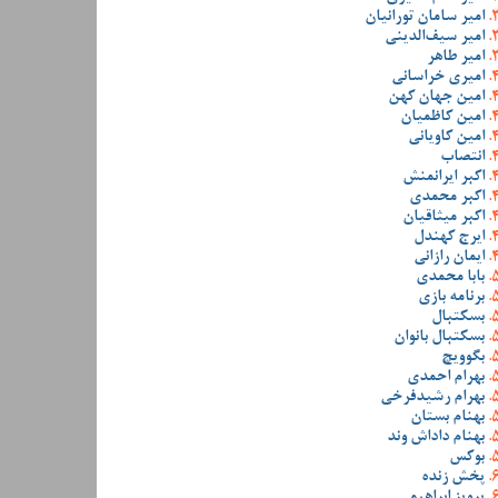
امیر سامان تورانیان
امیر سیف‌الدینی
امیر طاهر
امیری خراسانی
امین جهان کهن
امین کاظمیان
امین کاویانی
انتصاب
اکبر ایرانمنش
اکبر محمدی
اکبر میثاقیان
ایرج کهندل
ایمان رازانی
بابا محمدی
برنامه بازی
بسکتبال
بسکتبال بانوان
بگوویچ
بهرام احمدی
بهرام رشیدفرخی
بهنام بستان
بهنام داداش وند
بوکس
پخش زنده
پرویز ابراهیمی