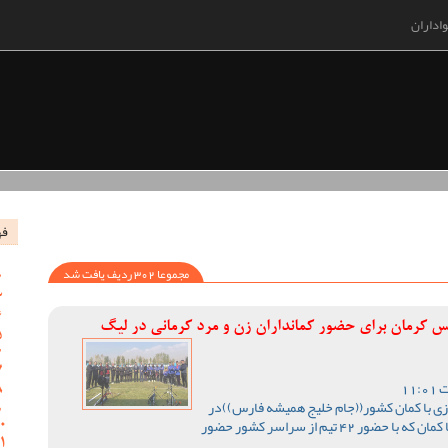
اداران
فه
مجموعا 302 ردیف یافت شد
س کرمان برای حضور کمانداران زن و مرد کرمانی در لیگ
زی با کمان کشور((جام خلیج همیشه فارس))در
دو بخش آقایان و بانوان در سایت تیراندازی با کمان که با حضور 42 تیم از سراسر کشور حضور