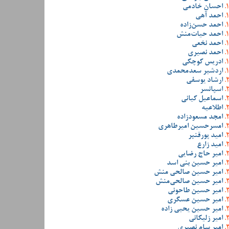
احسان خادمی
احمد آهی
احمد حسن‌زاده
احمد حیات‌منش
احمد نخعی
احمد نصیری
ادریس کوچکی
اردشیر سعدمحمدی
ارشاد یوسفی
اسپانسر
اسماعیل کیانی
اطلاعیه
امجد مسعودزاده
امسرحسین امیرطاهری
امید پورقنبر
امید زارع
امیر حاج رضایی
امیر حسین بنی اسد
امیر حسین صالحی منش
امیر حسین صالحی‌منش
امیر حسین طاحونی
امیر حسین عسگری
امیر حسین یحیی زاده
امیر زلیکانی
امیر سام نصیری