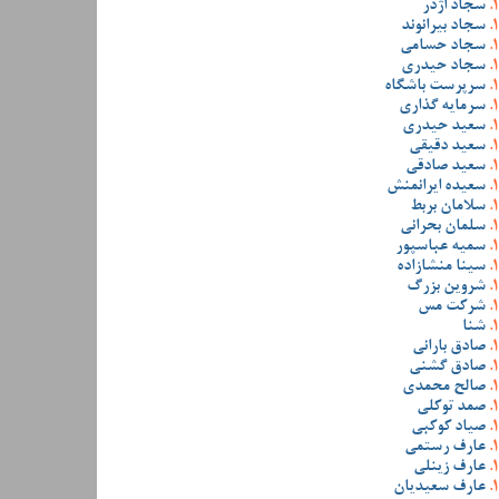
سجاد اژدر
سجاد بیرانوند
سجاد حسامی
سجاد حیدری
سرپرست باشگاه
سرمایه گذاری
سعید حیدری
سعید دقیقی
سعید صادقی
سعیده ایرانمنش
سلامان بربط
سلمان بحرانی
سمیه عباسپور
سینا منشازاده
شروین بزرگ
شرکت مس
شنا
صادق بارانی
صادق گشنی
صالح محمدی
صمد توکلی
صیاد کوکبی
عارف رستمی
عارف زینلی
عارف سعیدیان