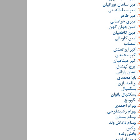
امیر سامان تورانیان
امیر سیف‌الدینی
امیر طاهر
امیری خراسانی
امین جهان کهن
امین کاظمیان
امین کاویانی
انتصاب
اکبر ایرانمنش
اکبر محمدی
اکبر میثاقیان
ایرج کهندل
ایمان رازانی
بابا محمدی
برنامه بازی
بسکتبال
بسکتبال بانوان
بگوویچ
بهرام احمدی
بهرام رشیدفرخی
بهنام بستان
بهنام داداش وند
بوکس
پخش زنده
پرویز ابراهیمی