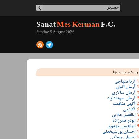
Sanat
Mes Kerman
F.C.
Sunday 9 August 2026
رست برچسب‌ها
آرتا منهاجی
آرمان اکوان
آرمان سالاری
آرمان شهدادنژاد
آگهی مناقصه
آکادمی
ابالفضل علایی
ابوذر صفرزاده
ابولحسن مهدوی
احسان پورشیخعلی
احسان جودکی