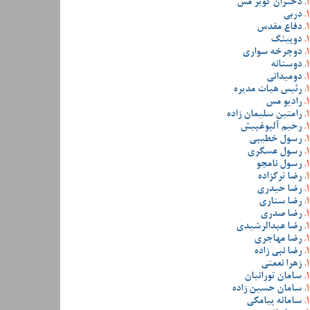
دختران کویر مس
دربی
دفاع مقدس
دوپینگ
دوچرخه سواری
دوستانه
دومیدانی
رئیس هیات مدیره
رادیو مس
رامتین سلیمان زاده
رحیم آلبوغبیش
رسول خطیبی
رسول عسگری
رسول نامجو
رضا ترکزاده
رضا حیدری
رضا ستاری
رضا صدری
رضا عبدالرشیدی
رضا مهاجری
رضا نبی زاده
زهرا نعمتی
سامان تورانیان
سامان حسین زاده
سامانه پیامکی