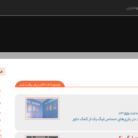
اداران
فه
مجموعا 4313 ردیف یافت شد
 در بازی‌های حساس لیگ یک از کمک داور