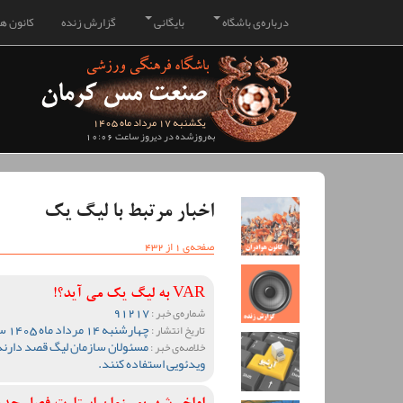
درباره‌ی باشگاه
بایگانی
گزارش زنده
کانون هو
یکشنبه 17 مرداد ماه 1405
به‌روزشده در دیروز ساعت 10:06
اخبار مرتبط با لیگ یک
صفحه‌ی 1 از 432
VAR به لیگ یک می آید؟!
91217
شماره‌ی خبر :
چهارشنبه 14 مرداد ماه 1405 ساعت 13:55
تاریخ انتشار :
مسئولان سازمان لیگ قصد دارند
خلاصه‌ی خبر :
ویدئویی استفاده کنند.