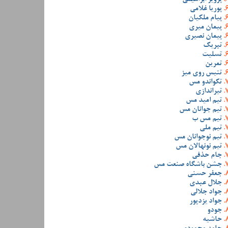
پوریا غلامی
پیام ملکیان
پیمان میری
پیمان نصیری
تبریک
تسلیت
تمرین
تنیس روی میز
تکواندو مس
تیراندازی
تیم امید مس
تیم جوانان مس
تیم مس ب
تیم ملی
تیم نوجوانان مس
تیم نونهالان مس
جام حذفی
جشن باشگاه صنعت مس
جعفر حسنی
جلال عبدی
جواد جلالی
جواد یزدپور
جودو
حاشیه