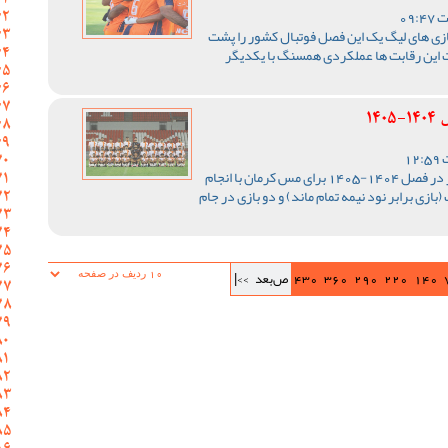
ازی های لیگ یک این فصل فوتبال کشور را پشت
 این رقابت ها عملکردی همسنگ با یکدیگر
14
رقابت های لیگ یک فوتبال کشور در فصل 1404-1405 برای مس کرمان با انجام
ی در دور برگشت (بازی برابر نود نیمه تمام ماند) و دو بازی در جام
140
220
290
360
430
ص‌بعد
>>|