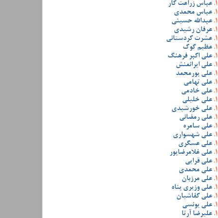
عباس زراعت کار
عباس محمدی
عبدالله حسینی
عرفان رشیدی
عشرت کردستانی
عظیم گوک
علی اکبر فرهنگ
علی ایرانمنش
علی پورمحمد
علی تهامی
علی خادمی
علی خلیلی
علی خورشیدی
علی رمضانی
علی سامره
علی شهسواری
علی عسگری
علی غلامرضاپور
علی قرایی
علی محمدی
علی مرزبان
علی وزیری پناه
علی کفاشیان
علی یونسی
علیرضا آرتا