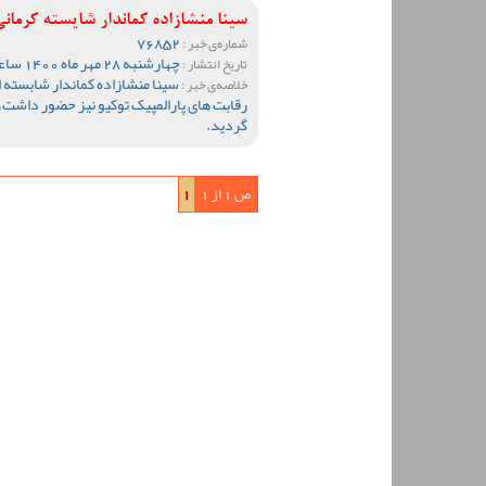
سینا منشازاده کماندار شایسته کرمان
76852
شماره‌ی خبر :
چهارشنبه 28 مهر ماه 1400 ساعت 17:30
تاریخ انتشار :
سینا منشازاده کماندار شابسته ا
خلاصه‌ی خبر :
رقابت های پارالمپیک توکیو نیز حضور داشت،
گردید.
ص 1 از 1
1