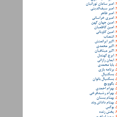
امیر سامان تورانیان
امیر سیف‌الدینی
امیر طاهر
امیری خراسانی
امین جهان کهن
امین کاظمیان
امین کاویانی
انتصاب
اکبر ایرانمنش
اکبر محمدی
اکبر میثاقیان
ایرج کهندل
ایمان رازانی
بابا محمدی
برنامه بازی
بسکتبال
بسکتبال بانوان
بگوویچ
بهرام احمدی
بهرام رشیدفرخی
بهنام بستان
بهنام داداش وند
بوکس
پخش زنده
پرویز ابراهیمی