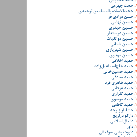
حامد محمودی
حجت جهرمی
حجت‌الاسلام‌والمسلمین توحیدی
حسن مرادی فر
حسین تهامی
حسین حیدری
حسین دوستدار
حسین ذوالغیاث
حسین شنانی
حسین شهریاری
حسین مهدوی
حمید اخلاقی
حمید حاج‌اسماعیل‌زاده
حمید حسین‌خانی
حمید صادقی
حمید طاهری فرد
حمید عرفانی
حمید گلزاری
حمید موسوی
حمید کاظمی
خشایار زبرجد
دارکو دراژیچ
دانیال اسلامی
داور
داوود نوشی صوفیانی