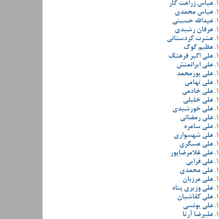
عباس زراعت کار
عباس محمدی
عبدالله حسینی
عرفان رشیدی
عشرت کردستانی
عظیم گوک
علی اکبر فرهنگ
علی ایرانمنش
علی پورمحمد
علی تهامی
علی خادمی
علی خلیلی
علی خورشیدی
علی رمضانی
علی سامره
علی شهسواری
علی عسگری
علی غلامرضاپور
علی قرایی
علی محمدی
علی مرزبان
علی وزیری پناه
علی کفاشیان
علی یونسی
علیرضا آرتا