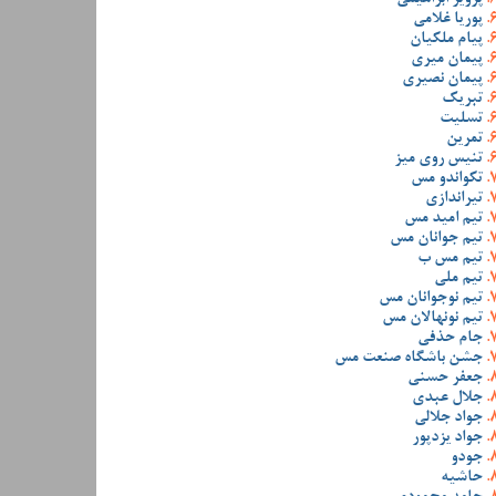
پوریا غلامی
پیام ملکیان
پیمان میری
پیمان نصیری
تبریک
تسلیت
تمرین
تنیس روی میز
تکواندو مس
تیراندازی
تیم امید مس
تیم جوانان مس
تیم مس ب
تیم ملی
تیم نوجوانان مس
تیم نونهالان مس
جام حذفی
جشن باشگاه صنعت مس
جعفر حسنی
جلال عبدی
جواد جلالی
جواد یزدپور
جودو
حاشیه