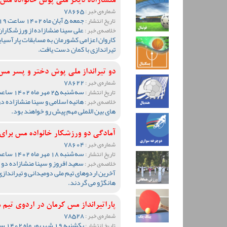
منشازاده دیگر ملی پوش خانواده مس 
78665
شماره‌ی خبر :
جمعه 5 آبان ماه 1402 ساعت 13:19
تاریخ انتشار :
علی سینا منشازاده از ورزشکاران
خلاصه‌ی خبر :
کاروان اعزامی کشورمان به مسابقات پارآسیا
تیراندازی با کمان دست یافت.
دو تیرانداز ملی پوش دختر و پسر مس 
78622
شماره‌ی خبر :
سه‌شنبه 25 مهر ماه 1402 ساعت 13:02
تاریخ انتشار :
هانیه اسلامی و سینا منشازاده د
خلاصه‌ی خبر :
های بین اللملی مهم پیش رو خواهند بود.
آمادگی دو ورزشکار خانواده مس برای 
78604
شماره‌ی خبر :
سه‌شنبه 18 مهر ماه 1402 ساعت 11:47
تاریخ انتشار :
سعید افروز و سینا منشازاده دو
خلاصه‌ی خبر :
آخرین اردوهای تیم ملی دومیدانی و تیراندازی
هانگژو می گردند.
پاراتیرانداز مس کرمان در اردوی تیم 
78528
شماره‌ی خبر :
یکشنبه 19 شهریور ماه 1402 ساعت 12:02
تاریخ انتشار :