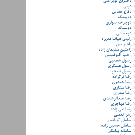
دختران کویر مس
دربی
دفاع مقدس
دوپینگ
دوچرخه سواری
دوستانه
دومیدانی
رئیس هیات مدیره
رادیو مس
رامتین سلیمان زاده
رحیم آلبوغبیش
رسول خطیبی
رسول عسگری
رسول نامجو
رضا ترکزاده
رضا حیدری
رضا ستاری
رضا صدری
رضا عبدالرشیدی
رضا مهاجری
رضا نبی زاده
زهرا نعمتی
سامان تورانیان
سامان حسین زاده
سامانه پیامکی