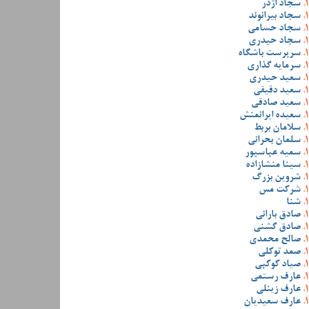
سجاد اژدر
سجاد بیرانوند
سجاد حسامی
سجاد حیدری
سرپرست باشگاه
سرمایه گذاری
سعید حیدری
سعید دقیقی
سعید صادقی
سعیده ایرانمنش
سلامان بربط
سلمان بحرانی
سمیه عباسپور
سینا منشازاده
شروین بزرگ
شرکت مس
شنا
صادق بارانی
صادق گشنی
صالح محمدی
صمد توکلی
صیاد کوکبی
عارف رستمی
عارف زینلی
عارف سعیدیان