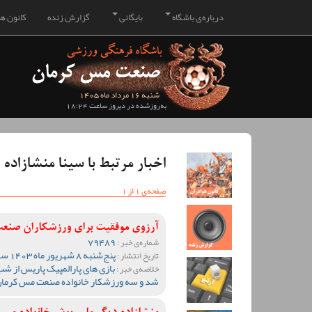
درباره‌ی باشگاه
بایگانی
گزارش زنده
کانون هو
شنبه 16 مرداد ماه 1405
به‌روزشده در دیروز ساعت 18:24
اخبار مرتبط با سینا منشازاده
صفحه‌ی 1 از 1
آرزوی موفقیت برای ورزشکاران صنعت
79489
شماره‌ی خبر :
پنج‌شنبه 8 شهریور ماه 1403 ساعت 11:44
تاریخ انتشار :
بازی های پارالمپیک پاریس از شب
خلاصه‌ی خبر :
شد و سه ورزشکار خانواده صنعت مس کرمان د