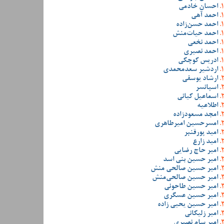
احسان خادمی
احمد آهی
احمد حسن‌زاده
احمد حیات‌منش
احمد نخعی
احمد نصیری
ادریس کوچکی
اردشیر سعدمحمدی
ارشاد یوسفی
اسپانسر
اسماعیل کیانی
اطلاعیه
امجد مسعودزاده
امسرحسین امیرطاهری
امید پورقنبر
امید زارع
امیر حاج رضایی
امیر حسین بنی اسد
امیر حسین صالحی منش
امیر حسین صالحی‌منش
امیر حسین طاحونی
امیر حسین عسگری
امیر حسین یحیی زاده
امیر زلیکانی
امیر سام نصیری