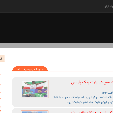
اداران
فه
مجموعا 9 ردیف یافت شد
 مس در پارالمپیک پاریس
 گذشته با برگزاری مراسم افتتاحیه رسما آغاز
ر این رقابت ها حاضر خواهند بود.