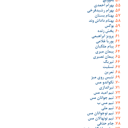
بگوویچ
بهرام احمدی
بهرام رشیدفرخی
بهنام بستان
بهنام داداش وند
بوکس
پخش زنده
پرویز ابراهیمی
پوریا غلامی
پیام ملکیان
پیمان میری
پیمان نصیری
تبریک
تسلیت
تمرین
تنیس روی میز
تکواندو مس
تیراندازی
تیم امید مس
تیم جوانان مس
تیم مس ب
تیم ملی
تیم نوجوانان مس
تیم نونهالان مس
جام حذفی