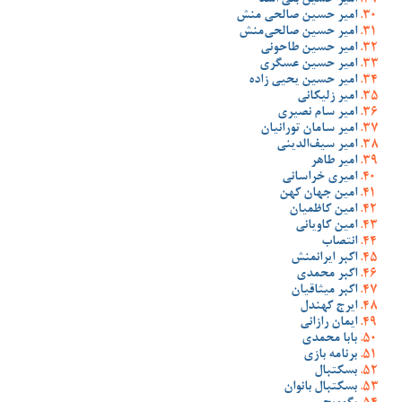
امیر حسین بنی اسد
امیر حسین صالحی منش
امیر حسین صالحی‌منش
امیر حسین طاحونی
امیر حسین عسگری
امیر حسین یحیی زاده
امیر زلیکانی
امیر سام نصیری
امیر سامان تورانیان
امیر سیف‌الدینی
امیر طاهر
امیری خراسانی
امین جهان کهن
امین کاظمیان
امین کاویانی
انتصاب
اکبر ایرانمنش
اکبر محمدی
اکبر میثاقیان
ایرج کهندل
ایمان رازانی
بابا محمدی
برنامه بازی
بسکتبال
بسکتبال بانوان