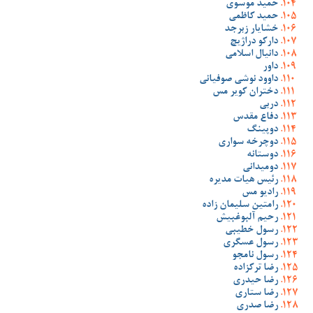
حمید موسوی
حمید کاظمی
خشایار زبرجد
دارکو دراژیچ
دانیال اسلامی
داور
داوود نوشی صوفیانی
دختران کویر مس
دربی
دفاع مقدس
دوپینگ
دوچرخه سواری
دوستانه
دومیدانی
رئیس هیات مدیره
رادیو مس
رامتین سلیمان زاده
رحیم آلبوغبیش
رسول خطیبی
رسول عسگری
رسول نامجو
رضا ترکزاده
رضا حیدری
رضا ستاری
رضا صدری