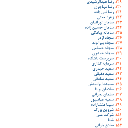
رضا عبدالرشیدی
رضا مهاجری
رضا نبی زاده
زهرا نعمتی
سامان تورانیان
سامان حسین زاده
سامانه پیامکی
سجاد اژدر
سجاد بیرانوند
سجاد حسامی
سجاد حیدری
سرپرست باشگاه
سرمایه گذاری
سعید حیدری
سعید دقیقی
سعید صادقی
سعیده ایرانمنش
سلامان بربط
سلمان بحرانی
سمیه عباسپور
سینا منشازاده
شروین بزرگ
شرکت مس
شنا
صادق بارانی