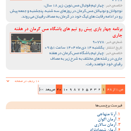
چهار تیم فوتبال مس نوین، زیر 18 سال،
خلاصه‌ی خبر :
نوجوانان و نونهالان مس کرمان در روزهای سه شنبه، پنجشنبه و جمعه پیش
رو در ادامه رقابت های لیگ خود در کرمان به مصاف رقیبان می روند.
برنامه چهار بازی پیش رو تیم های باشگاه مس کرمان در هفته
جاری
90778
شماره‌ی خبر :
یکشنبه 14 دی ماه 1404 ساعت 09:51
تاریخ انتشار :
چهار تیم باشگاه مس کرمان در هفته
خلاصه‌ی خبر :
جاری در رشته های مختلف به شرح زیر به مصاف
رقبای خود خواهند رفت.
ص 1 از 48
1
2
3
4
5
6
7
8
9
10
20
ص‌بعد
>>|
فهرست برچسب‌ها
آرتا منهاجی
آرمان اکوان
آرمان سالاری
آرمان شهدادنژاد