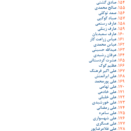
صادق گشنی
صالح محمدی
صمد توکلی
صیاد کوکبی
عارف رستمی
عارف زینلی
عارف سعیدیان
عباس زراعت کار
عباس محمدی
عبدالله حسینی
عرفان رشیدی
عشرت کردستانی
عظیم گوک
علی اکبر فرهنگ
علی ایرانمنش
علی پورمحمد
علی تهامی
علی خادمی
علی خلیلی
علی خورشیدی
علی رمضانی
علی سامره
علی شهسواری
علی عسگری
علی غلامرضاپور