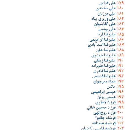
علی قرایی
علی محمدی
علی مرزبان
علی وزیری پناه
علی کفاشیان
علی یونسی
علیرضا آرتا
علیرضا ابراهیمی
علیرضا اسدآبادی
علیرضا حقی
علیرضا حیدری
علیرضا زینلی
علیرضا علیزاده
علیرضا قادری
علیرضا قاسمی
عماد میرجوان
عکس
عیسی ابراهیمی
عیسی پرتو
فرزاد جعفری
فرزاد حسین خانی
فرزاد روح‌الهی
فرشاد جانفزا
فرشید علیزاده
فرشید فارسی نژادیان