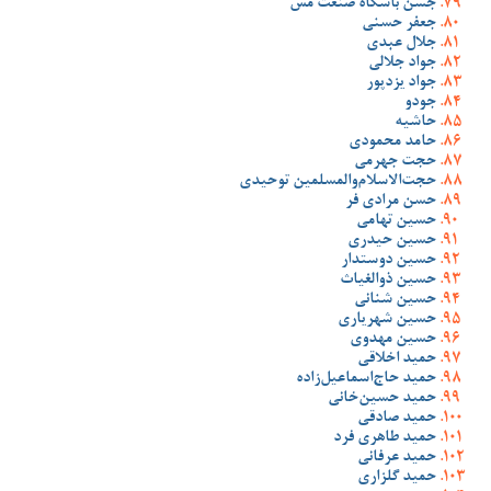
جشن باشگاه صنعت مس
جعفر حسنی
جلال عبدی
جواد جلالی
جواد یزدپور
جودو
حاشیه
حامد محمودی
حجت جهرمی
حجت‌الاسلام‌والمسلمین توحیدی
حسن مرادی فر
حسین تهامی
حسین حیدری
حسین دوستدار
حسین ذوالغیاث
حسین شنانی
حسین شهریاری
حسین مهدوی
حمید اخلاقی
حمید حاج‌اسماعیل‌زاده
حمید حسین‌خانی
حمید صادقی
حمید طاهری فرد
حمید عرفانی
حمید گلزاری