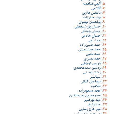
آگهی مناقصه
آکادمی
ابالفضل علایی
ابوذر صفرزاده
ابولحسن مهدوی
احسان پورشیخعلی
احسان جودکی
احسان خادمی
احمد آهی
احمد حسن‌زاده
احمد حیات‌منش
احمد نخعی
احمد نصیری
ادریس کوچکی
اردشیر سعدمحمدی
ارشاد یوسفی
اسپانسر
اسماعیل کیانی
اطلاعیه
امجد مسعودزاده
امسرحسین امیرطاهری
امید پورقنبر
امید زارع
امیر حاج رضایی