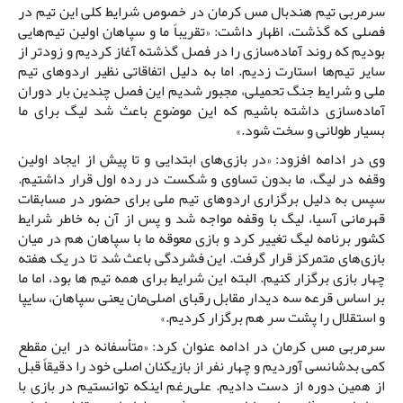
سرمربی تیم هندبال مس کرمان در خصوص شرایط کلی این تیم در
فصلی که گذشت، اظهار داشت: «تقریباً ما و سپاهان اولین تیم‌هایی
بودیم که روند آماده‌سازی را در فصل گذشته آغاز کردیم و زودتر از
سایر تیم‌ها استارت زدیم. اما به دلیل اتفاقاتی نظیر اردوهای تیم
ملی و شرایط جنگ تحمیلی، مجبور شدیم این فصل چندین بار دوران
آماده‌سازی داشته باشیم که این موضوع باعث شد لیگ برای ما
بسیار طولانی و سخت شود.»
وی در ادامه افزود: «در بازی‌های ابتدایی و تا پیش از ایجاد اولین
وقفه در لیگ، ما بدون تساوی و شکست در رده اول قرار داشتیم.
سپس به دلیل برگزاری اردوهای تیم ملی برای حضور در مسابقات
قهرمانی آسیا، لیگ با وقفه مواجه شد و پس از آن به خاطر شرایط
کشور برنامه‌ لیگ تغییر کرد و بازی معوقه ما با سپاهان هم در میان
بازی‌های متمرکز قرار گرفت. این فشردگی باعث شد تا در یک هفته
چهار بازی برگزار کنیم. البته این شرایط برای همه تیم ها بود، اما ما
بر اساس قرعه سه دیدار مقابل رقبای اصلی‌مان یعنی سپاهان، سایپا
و استقلال را پشت سر هم برگزار کردیم.»
سرمربی مس کرمان در ادامه عنوان کرد: «متأسفانه در این مقطع
کمی بدشانسی آوردیم و چهار نفر از بازیکنان اصلی خود را دقیقاً قبل
از همین دوره از دست دادیم. علی‌رغم اینکه توانستیم در بازی با