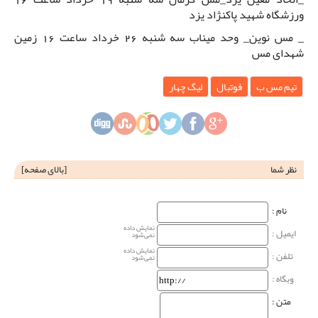
ورزشگاه شهید پاکنژاد یزد
_ مس نوین_ وحد میناب سه شنبه 26 خرداد ساعت 16 زمین
شهدای مس
تیم مس ب
فوتبال
لیگ چهار
نظر شما
[
بالای صفحه
]
نام‌ :
نمایش داده
ایمیل :
نمی‌شود
نمایش داده
تلفن :
نمی‌شود
وبگاه‌ :
متن :