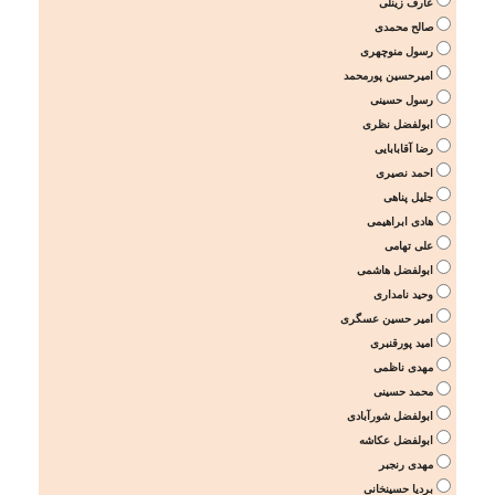
عارف زینلی
صالح محمدی
رسول منوچهری
امیرحسین پورمحمد
رسول حسینی
ابولفضل نظری
رضا آقابابایی
احمد نصیری
جلیل پناهی
هادی ابراهیمی
علی تهامی
ابولفضل هاشمی
وحید نامداری
امیر حسین عسگری
امید پورقنبری
مهدی ناظمی
محمد حسینی
ابولفضل شورآبادی
ابولفضل عکاشه
مهدی رنجبر
بردیا حسینخانی