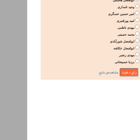
ابولفضل هاشمی
وحید نامداری
امیر حسین عسگری
امید پورقنبری
مهدی ناظمی
محمد حسینی
ابولفضل شورآبادی
ابولفضل عکاشه
مهدی رنجبر
بردیا حسینخانی
مشاهده‌ی نتایج