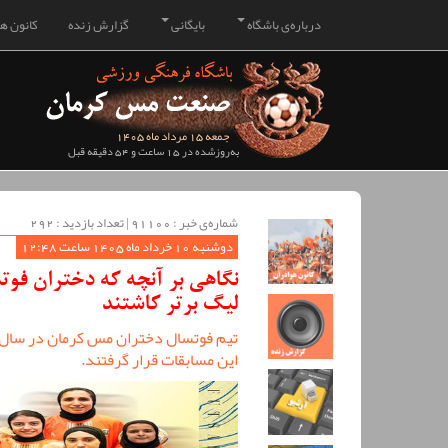
درباره‌ی باشگاه
بایگانی
گزارش زنده
کانون هو
جمعه 15 مرداد ماه 1405
به‌روزشده در 15 ساعت و 54 دقیقه قبل
شماره‌ی خبر : ‌91100 | تعداد بازدید : 292
دوشنبه 10 خرداد ماه 1405 ساعت 12:48
نگاهی بر آنچه که دختران فو
لیگ برتر کاشتند
تیم فوتسال دختران مس کرمان در سال 
این مسابقات قرار گرفتند.