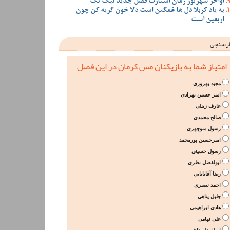
اواخر شهریور زمان استارت فصل جدید لیگ یک
به یاد کربلا دل ها غمگین است دلا خون گریه کن چون
اربعین است
رسنجی
امتیاز شما به بازیکنان مس کرمان در این فصل
مجید بهروزی
امیر حسین بهزادی
عارف زینلی
صالح محمدی
رسول منوچهری
امیرحسین پورمحمد
رسول حسینی
ابولفضل نظری
رضا آقابابایی
احمد نصیری
جلیل پناهی
هادی ابراهیمی
علی تهامی