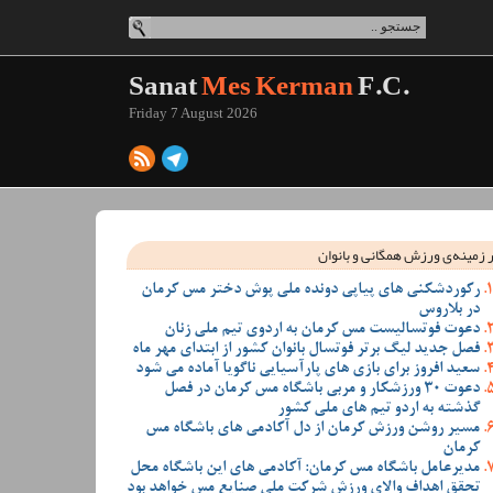
Sanat
Mes Kerman
F.C.
Friday 7 August 2026
 زمینه‌ی ورزش همگانی و بانوان
رکوردشکنی های پیاپی دونده ملی پوش دختر مس کرمان
در بلاروس
دعوت فوتسالیست مس کرمان به اردوی تیم ملی زنان
فصل جدید لیگ برتر فوتسال بانوان کشور از ابتدای مهر ماه
سعید افروز برای بازی های پارآسیایی ناگویا آماده می شود
دعوت 30 ورزشکار و مربی باشگاه مس کرمان در فصل
گذشته به اردو تیم های ملی کشور
مسیر روشن ورزش کرمان از دل آکادمی های باشگاه مس
کرمان
مدیرعامل باشگاه مس کرمان: آکادمی های این باشگاه محل
تحقق اهداف والای ورزش شرکت ملی صنایع مس خواهد بود