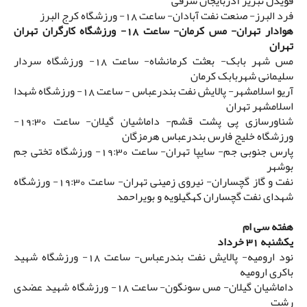
قویدل تبریز آذربایجان شرقی
فرد البرز- صنعت نفت آبادان- ساعت 18- ورزشگاه کرج البرز
هوادار تهران- مس کرمان- ساعت 18- ورزشگاه کارگران تهران
تهران
مس شهر بابک- بعثت کرمانشاه- ساعت 18- ورزشگاه سردار
سلیمانی شهربابک کرمان
آریو اسلامشهر- پالایش نفت بندرعباس - ساعت 18- ورزشگاه شهدا
اسلامشهر تهران
شناورسازی پی پشت قشم- داماشیان گیلان- ساعت 19:30-
ورزشگاه خلیج فارس بندرعباس هرمزگان
پارس جنوبی جم- سایپا تهران- ساعت 19:30- ورزشگاه تختی جم
بوشهر
نفت و گاز گچساران- نیروی زمینی تهران- ساعت 19:30- ورزشگاه
شهدای نفت گچساران کهگیلویه و بویراحمد
هفته سی ام
یکشنبه 31 خرداد
نود ارومیه- پالایش نفت بندرعباس- ساعت 18- ورزشگاه شهید
باکری ارومیه
داماشیان گیلان- مس سونگون- ساعت 18- ورزشگاه شهید عضدی
رشت