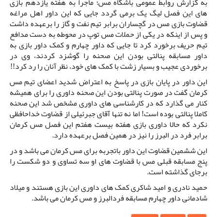
به گزارش روابط عمومی باشگاه مس؛ ماجرا به هفته یازدهم بازی
های این فصل لیگ یک برمی گردد جایی که این داور اهل مراغه
قضاوت بازی مس در گچساران برابر تیم نفت و گاز را برعهده داشت
و پس از اینکه در یکی از حملات مس توپ در محوطه به دست مدافع
تیم حریف برخورد کرد تا جایی که داور چهارم و کمک داور بازی به
داور مسابقه پنالتی بودن این صحنه را گوشزد کردند، وی در
برخوردی عجیب و بسیار زشت با کمک های خود، نظر آنان را رد کرد!!
این داور در پایان بازی در پاسخ به اعتراض شدید اعضای تیم مس
کرمان گفت در صورت پنالتی بودن این صحنه داوری را برای همیشه
کنار می گذارد که در کارشناسی های داوری مشخص شد این صحنه
کاملا پنالتی بوده است! اما نه تنها آقای جبرئیلی از قضاوت خداحافظی
نکرد که حالا داوری بازی هفته بیست هفتم این فصل مس کرمان
برابر فرد در البرز را نیز در همین فصل برعهده دارد.
این ششمین قضاوت این داور باتجربه برای مس کرمان می باشد و در
پنج مسابقه قبلی مس با قضاوت های او سه تساوی و دو شکست را
برجای گذاشته است.
حمید نادری و امید شاکری کمک های داوری این بازی هستند و میلاد
شادمانی داور چهارم مسابقه فردالبرز و مس کرمان می باشد.