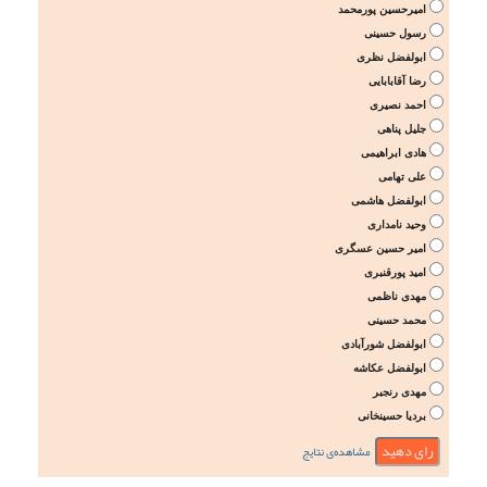
امیرحسین پورمحمد
رسول حسینی
ابولفضل نظری
رضا آقابابایی
احمد نصیری
جلیل پناهی
هادی ابراهیمی
علی تهامی
ابولفضل هاشمی
وحید نامداری
امیر حسین عسگری
امید پورقنبری
مهدی ناظمی
محمد حسینی
ابولفضل شورآبادی
ابولفضل عکاشه
مهدی رنجبر
بردیا حسینخانی
مشاهده‌ی نتایج