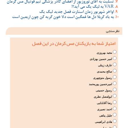
تسلیت به آقای نوروزپور از اعضای کادر پزشکی تیم فوتبال مس کرمان
VAR به لیگ یک می آید؟!
اواخر شهریور زمان استارت فصل جدید لیگ یک
به یاد کربلا دل ها غمگین است دلا خون گریه کن چون اربعین است
نظرسنجی
امتیاز شما به بازیکنان مس کرمان در این فصل
مجید بهروزی
امیر حسین بهزادی
عارف زینلی
صالح محمدی
رسول منوچهری
امیرحسین پورمحمد
رسول حسینی
ابولفضل نظری
رضا آقابابایی
احمد نصیری
جلیل پناهی
هادی ابراهیمی