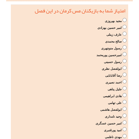
امتیاز شما به بازیکنان مس کرمان در این فصل
مجید بهروزی
امیر حسین بهزادی
عارف زینلی
صالح محمدی
رسول منوچهری
امیرحسین پورمحمد
رسول حسینی
ابولفضل نظری
رضا آقابابایی
احمد نصیری
جلیل پناهی
هادی ابراهیمی
علی تهامی
ابولفضل هاشمی
وحید نامداری
امیر حسین عسگری
امید پورقنبری
مهدی ناظمی