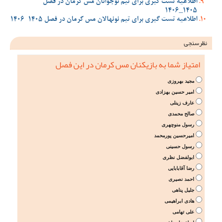
اطلاعیه تست گیری برای تیم نوجوانان مس کرمان در فصل
1405_1406
اطلاعیه تست گیری برای تیم نونهالان مس کرمان در فصل 1405-1406
نظرسنجی
امتیاز شما به بازیکنان مس کرمان در این فصل
مجید بهروزی
امیر حسین بهزادی
عارف زینلی
صالح محمدی
رسول منوچهری
امیرحسین پورمحمد
رسول حسینی
ابولفضل نظری
رضا آقابابایی
احمد نصیری
جلیل پناهی
هادی ابراهیمی
علی تهامی