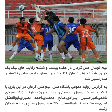
تیم فوتبال مس کرمان در هفته بیست و ششم رقابت های لیگ یک
در ورزشگاه باهنر کرمان با نتیجه 2بر1 مغلوب تیم نساجی قائمشهر
صدرنشین شد.
به گزارش روابط عمومی باشگاه مس، تیم مس کرمان در این بازی با
ترکیب سید رسول حسینی،مجید بهروزی،عارف زینلی،مهدی
ناظمی،امیرحسین بهزادی،صالح محمدی،احمد نصیری،ابوالفضل
نظری،محمد حسینی،ابوالفضل عکاشه و رسول منوچهری به میدان
رفت.