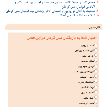
حضور گسترده فوتبالیست های مستعد در اولین روز تست گیری
آکادمی فوتبال مس کرمان
تسلیت به آقای نوروزپور از اعضای کادر پزشکی تیم فوتبال مس کرمان
VAR به لیگ یک می آید؟!
نظرسنجی
امتیاز شما به بازیکنان مس کرمان در این فصل
مجید بهروزی
امیر حسین بهزادی
عارف زینلی
صالح محمدی
رسول منوچهری
امیرحسین پورمحمد
رسول حسینی
ابولفضل نظری
رضا آقابابایی
احمد نصیری
جلیل پناهی
هادی ابراهیمی