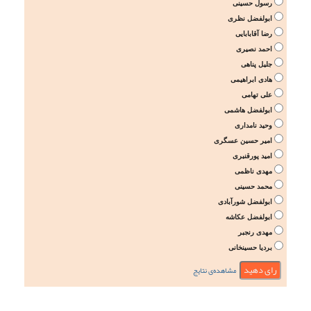
رسول حسینی
ابولفضل نظری
رضا آقابابایی
احمد نصیری
جلیل پناهی
هادی ابراهیمی
علی تهامی
ابولفضل هاشمی
وحید نامداری
امیر حسین عسگری
امید پورقنبری
مهدی ناظمی
محمد حسینی
ابولفضل شورآبادی
ابولفضل عکاشه
مهدی رنجبر
بردیا حسینخانی
مشاهده‌ی نتایج