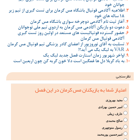
جوانان خود
اطلاعیه آکادمی فوتبال باشگاه مس کرمان برای تست گیری از تیم زیر
18 ساله های خود
آغاز ثبت نام آکادمی دوچرخه سواری باشگاه مس کرمان
دعوت دو بازیکن آکادمی مس کرمان به اردوی تیم ملی نوجوانان
حضور گسترده فوتبالیست های مستعد در اولین روز تست گیری
آکادمی فوتبال مس کرمان
تسلیت به آقای نوروزپور از اعضای کادر پزشکی تیم فوتبال مس کرمان
VAR به لیگ یک می آید؟!
اواخر شهریور زمان استارت فصل جدید لیگ یک
به یاد کربلا دل ها غمگین است دلا خون گریه کن چون اربعین است
نظرسنجی
امتیاز شما به بازیکنان مس کرمان در این فصل
مجید بهروزی
امیر حسین بهزادی
عارف زینلی
صالح محمدی
رسول منوچهری
امیرحسین پورمحمد