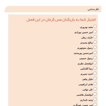
نظرسنجی
امتیاز شما به بازیکنان مس کرمان در این فصل
مجید بهروزی
امیر حسین بهزادی
عارف زینلی
صالح محمدی
رسول منوچهری
امیرحسین پورمحمد
رسول حسینی
ابولفضل نظری
رضا آقابابایی
احمد نصیری
جلیل پناهی
هادی ابراهیمی
علی تهامی
ابولفضل هاشمی
وحید نامداری
امیر حسین عسگری