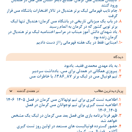
کاپیتان هندبال مس کرمان: صنایع دیگر استان مثل مس در هندبال
ورود کنند
جام نایب قهرمانی لیگ برتر هندبال در تالار افتخارات باشگاه مس قرار
گرفت
در باب یک میزبانی تاریخی در باشگاه مس کرمان؛ هندبال تنها لیگ
برتر توپی کشور که در کرمان به اتمام رسید
یاد شهدای دانش آموز میناب در مراسم اختتامیه لیگ برتر هندبال در
کرمان زنده بود
امینایی: فقط در یک هفته قهرمانی را از دست دادیم
دیدگاه
به یاد مهدی محمدی فقید، یادبود
پیروزی همگانی در همدلی برای مس، یادداشت سردبیر
تیم فوتبال مس در لیگ برتر 87_1386، با خاطرات مس
پربازدیدترین‌ مطالب
اطلاعیه تست گیری برای تیم نونهالان مس کرمان در فصل 1405-1406
اطلاعیه تست گیری برای تیم نوجوانان مس کرمان در فصل
1405_1406
ظهر فردا برنامه بازی های فصل بعد مس کرمان در لیگ یک مشخص
خواهد شد
حضور گسترده فوتبالیست های مستعد در اولین روز تست گیری
آکادمی فوتبال مس کرمان