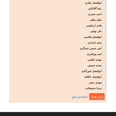
ابولفضل نظری
رضا آقابابایی
احمد نصیری
جلیل پناهی
هادی ابراهیمی
علی تهامی
ابولفضل هاشمی
وحید نامداری
امیر حسین عسگری
امید پورقنبری
مهدی ناظمی
محمد حسینی
ابولفضل شورآبادی
ابولفضل عکاشه
مهدی رنجبر
بردیا حسینخانی
مشاهده‌ی نتایج