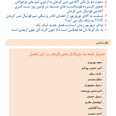
دعوت دو بازیکن آکادمی مس کرمان به اردوی تیم ملی نوجوانان
حضور گسترده فوتبالیست های مستعد در اولین روز تست گیری
آکادمی فوتبال مس کرمان
تسلیت به آقای نوروزپور از اعضای کادر پزشکی تیم فوتبال مس کرمان
VAR به لیگ یک می آید؟!
اواخر شهریور زمان استارت فصل جدید لیگ یک
به یاد کربلا دل ها غمگین است دلا خون گریه کن چون اربعین است
نظرسنجی
امتیاز شما به بازیکنان مس کرمان در این فصل
مجید بهروزی
امیر حسین بهزادی
عارف زینلی
صالح محمدی
رسول منوچهری
امیرحسین پورمحمد
رسول حسینی
ابولفضل نظری
رضا آقابابایی
احمد نصیری