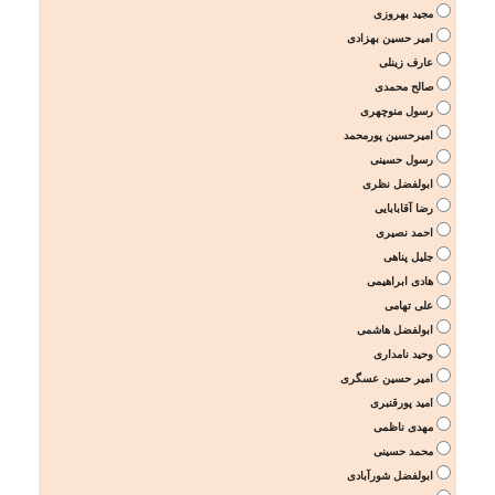
مجید بهروزی
امیر حسین بهزادی
عارف زینلی
صالح محمدی
رسول منوچهری
امیرحسین پورمحمد
رسول حسینی
ابولفضل نظری
رضا آقابابایی
احمد نصیری
جلیل پناهی
هادی ابراهیمی
علی تهامی
ابولفضل هاشمی
وحید نامداری
امیر حسین عسگری
امید پورقنبری
مهدی ناظمی
محمد حسینی
ابولفضل شورآبادی