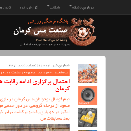
درباره‌ی باشگاه
بایگانی
گزارش زنده
کانون هو
جمعه 15 مرداد ماه 1405
به‌روزشده در 23 ساعت و 38 دقیقه قبل
شماره‌ی خبر : ‌91007 | تعداد بازدید : 267
سه‌شنبه 31 فروردین ماه 1405 ساعت 12:00
احتمال برگزاری ادامه رقابت 
کرمان
تیم فوتبال نوجوانان مس کرمان در بازی
صعود از مرحله گروهی، در دور حذفی مو
انگیز در دو بازی رفت و برگشت برابر ذ
بعد مسابقات ص