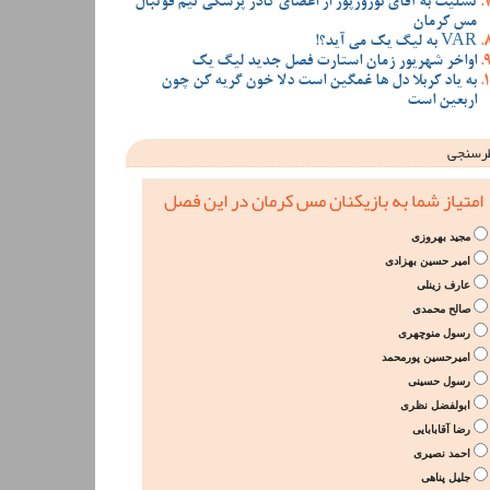
تسلیت به آقای نوروزپور از اعضای کادر پزشکی تیم فوتبال
مس کرمان
VAR به لیگ یک می آید؟!
اواخر شهریور زمان استارت فصل جدید لیگ یک
به یاد کربلا دل ها غمگین است دلا خون گریه کن چون
اربعین است
رسنجی
امتیاز شما به بازیکنان مس کرمان در این فصل
مجید بهروزی
امیر حسین بهزادی
عارف زینلی
صالح محمدی
رسول منوچهری
امیرحسین پورمحمد
رسول حسینی
ابولفضل نظری
رضا آقابابایی
احمد نصیری
جلیل پناهی