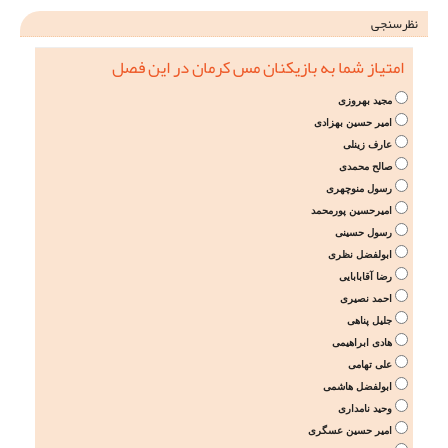
نظرسنجی
امتیاز شما به بازیکنان مس کرمان در این فصل
مجید بهروزی
امیر حسین بهزادی
عارف زینلی
صالح محمدی
رسول منوچهری
امیرحسین پورمحمد
رسول حسینی
ابولفضل نظری
رضا آقابابایی
احمد نصیری
جلیل پناهی
هادی ابراهیمی
علی تهامی
ابولفضل هاشمی
وحید نامداری
امیر حسین عسگری