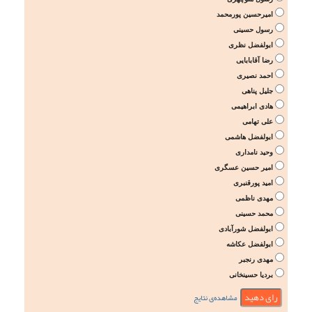
امیرحسین پورمحمد
رسول حسینی
ابولفضل نظری
رضا آقابابایی
احمد نصیری
جلیل پناهی
هادی ابراهیمی
علی تهامی
ابولفضل هاشمی
وحید نامداری
امیر حسین عسگری
امید پورقنبری
مهدی ناظمی
محمد حسینی
ابولفضل شورآبادی
ابولفضل عکاشه
مهدی رنجبر
بردیا حسینخانی
مشاهده‌ی نتایج