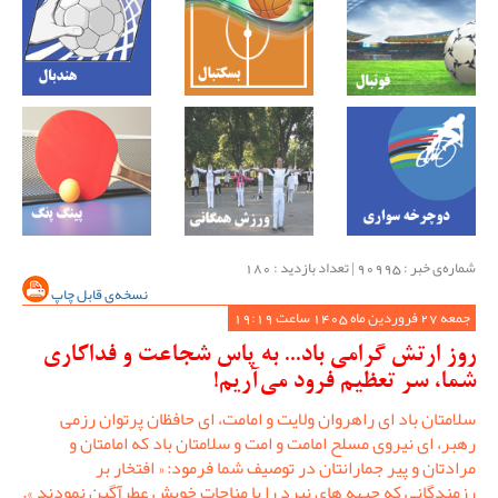
شماره‌ی خبر : ‌90995 | تعداد بازدید : 180
نسخه‌ی قابل چاپ
جمعه 27 فروردین ماه 1405 ساعت 19:19
روز ارتش گرامی باد... به پاس شجاعت و فداکاری
شما، سر تعظیم فرود می‌آریم!
سلامتان باد ای راهروان ولایت و امامت، ای حافظان پرتوان رزمی
رهبر، ای نیروی مسلح امامت و امت و سلامتان باد که امامتان و
مرادتان و پیر جمارانتان در توصیف شما فرمود: « افتخار بر
رزمندگانی که جبهه های نبرد را با مناجات خویش عطرآگین نمودند ».