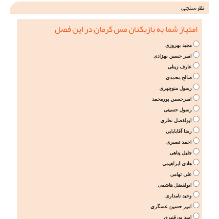
نظرسنجی
امتیاز شما به بازیکنان مس کرمان در این فصل
مجید بهروزی
امیر حسین بهزادی
عارف زینلی
صالح محمدی
رسول منوچهری
امیرحسین پورمحمد
رسول حسینی
ابولفضل نظری
رضا آقابابایی
احمد نصیری
جلیل پناهی
هادی ابراهیمی
علی تهامی
ابولفضل هاشمی
وحید نامداری
امیر حسین عسگری
امید پورقنبری