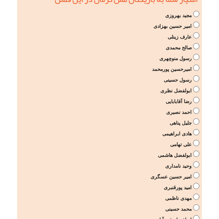
مجید بهروزی
امیر حسین بهزادی
عارف زینلی
صالح محمدی
رسول منوچهری
امیرحسین پورمحمد
رسول حسینی
ابولفضل نظری
رضا آقابابایی
احمد نصیری
جلیل پناهی
هادی ابراهیمی
علی تهامی
ابولفضل هاشمی
وحید نامداری
امیر حسین عسگری
امید پورقنبری
مهدی ناظمی
محمد حسینی