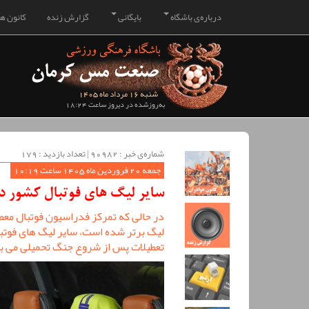
درباره‌ی باشگاه
بایگانی
گزارش زنده
کانون هو
شنبه 16 مرداد ماه 1405
به‌روزشده در دیروز ساعت 18:24
شماره‌ی خبر : ‌90982 | تعداد بازدید : 179
جمعه 20 فروردین ماه 1405 ساعت 10:19
سایر لیگ های فوتبال کشور در
در حالی که تمرکز فدراسیون فوتبال معط
لیگ برتر شده است، سایر لیگ های فوتبال
تعطیلات پس از شروع جنگ تحمیلی می ب