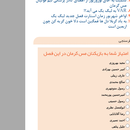
تسلیت به آقای نوروزپور از اعضای کادر پزشکی تیم فوتبال
مس کرمان
VAR به لیگ یک می آید؟!
اواخر شهریور زمان استارت فصل جدید لیگ یک
به یاد کربلا دل ها غمگین است دلا خون گریه کن چون
اربعین است
رسنجی
امتیاز شما به بازیکنان مس کرمان در این فصل
مجید بهروزی
امیر حسین بهزادی
عارف زینلی
صالح محمدی
رسول منوچهری
امیرحسین پورمحمد
رسول حسینی
ابولفضل نظری
رضا آقابابایی
احمد نصیری
جلیل پناهی