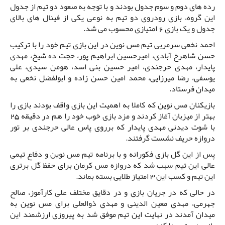
رده های دوم و سوم جدول بودند و با توجه به صعود دو تیم از جدول
این گروه، بازی رودروی دو تیم به نوعی یکی از فینال های بالای
جدول و یک بازی 6 امتیازی محسوب می شد.
احمد نخعی سرمربی تیم مس نوین در این بازی تیم خود را با ترکیب
حسن شاهرخ آبادی، امیرحسین ابراهیم پور، حجت ده شیخ، مهدی
پایدار، مهدی حرجندی، امیر حسین بنی اسد، هومن سیدی، علی
یوسفی، رضا میرزایی، محمد امین حسن زاده و ابولفضل نخعی به
میدان فرستاد.
بازیکنان مس نوین که کاملا به اهمیت این بازی واقف بودند بازی را
بهتر از میزبان آغاز کردند و مزد بازی خوب خود را هم در دقیقه 25
با شوت دیدنی مهدی پایدار که برروی پاس عالی حرجندی بر تور
دروازه حریف نشست گرفتند.
پس از این گل بازی فکورانه و با برنامه تیم مس نوین و دفاع تیمی
عالی این تیم سبب شد که دروازه مس کرمان برای حفظ گل برتری
این تیم و کسب این 3 امتیاز طلایی بسته بماند.
در حالی که در جریان بازی و در دقایق مختلف علی کارآموز، صالح
جهرمی، مهدی معین الدینی و مهدی ذوالعلی برای مس نوین به
میدان آمدند در نهایت این تیم موفق شد به پیروزی ارزشمند این