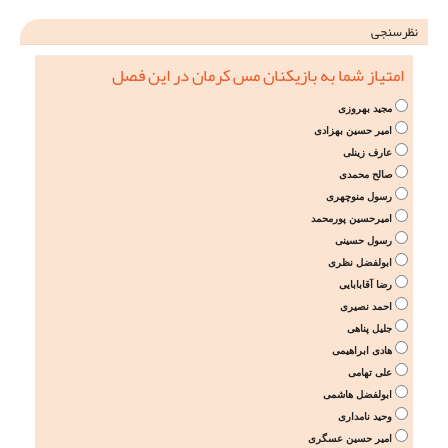
نظرسنجی
امتیاز شما به بازیکنان مس کرمان در این فصل
مجید بهروزی
امیر حسین بهزادی
عارف زینلی
صالح محمدی
رسول منوچهری
امیرحسین پورمحمد
رسول حسینی
ابولفضل نظری
رضا آقابابایی
احمد نصیری
جلیل پناهی
هادی ابراهیمی
علی تهامی
ابولفضل هاشمی
وحید نامداری
امیر حسین عسگری