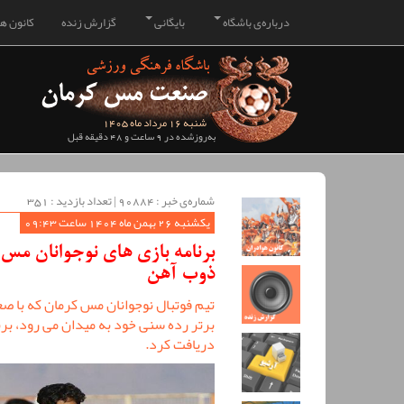
درباره‌ی باشگاه
بایگانی
گزارش زنده
کانون هو
شنبه 16 مرداد ماه 1405
به‌روزشده در 9 ساعت و 48 دقیقه قبل
شماره‌ی خبر : ‌90884 | تعداد بازدید : 351
یکشنبه 26 بهمن ماه 1404 ساعت 09:43
برنامه بازی های نوجوانان مس 
ذوب آهن
تیم فوتبال نوجوانان مس کرمان که با ص
برتر رده سنی خود به میدان می رود، بر
دریافت کرد.