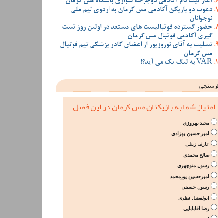
آغاز ثبت نام آکادمی دوچرخه سواری باشگاه مس کرمان
دعوت دو بازیکن آکادمی مس کرمان به اردوی تیم ملی
نوجوانان
حضور گسترده فوتبالیست های مستعد در اولین روز تست
گیری آکادمی فوتبال مس کرمان
تسلیت به آقای نوروزپور از اعضای کادر پزشکی تیم فوتبال
مس کرمان
VAR به لیگ یک می آید؟!
رسنجی
امتیاز شما به بازیکنان مس کرمان در این فصل
مجید بهروزی
امیر حسین بهزادی
عارف زینلی
صالح محمدی
رسول منوچهری
امیرحسین پورمحمد
رسول حسینی
ابولفضل نظری
رضا آقابابایی