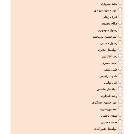
مجید بهروزی
امیر حسین بهزادی
عارف زینلی
صالح محمدی
رسول منوچهری
امیرحسین پورمحمد
رسول حسینی
ابولفضل نظری
رضا آقابابایی
احمد نصیری
جلیل پناهی
هادی ابراهیمی
علی تهامی
ابولفضل هاشمی
وحید نامداری
امیر حسین عسگری
امید پورقنبری
مهدی ناظمی
محمد حسینی
ابولفضل شورآبادی