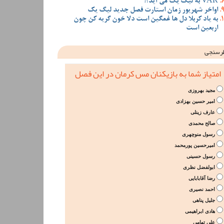
VAR به لیگ یک می آید؟!
اواخر شهریور زمان استارت فصل جدید لیگ یک
به یاد کربلا دل ها غمگین است دلا خون گریه کن چون
اربعین است
رسنجی
امتیاز شما به بازیکنان مس کرمان در این فصل
مجید بهروزی
امیر حسین بهزادی
عارف زینلی
صالح محمدی
رسول منوچهری
امیرحسین پورمحمد
رسول حسینی
ابولفضل نظری
رضا آقابابایی
احمد نصیری
جلیل پناهی
هادی ابراهیمی
علی تهامی