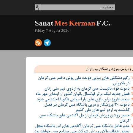
Sanat
Mes Kerman
F.C.
Friday 7 August 2026
 زمینه‌ی ورزش همگانی و بانوان
رکوردشکنی های پیاپی دونده ملی پوش دختر مس کرمان
در بلاروس
دعوت فوتسالیست مس کرمان به اردوی تیم ملی زنان
فصل جدید لیگ برتر فوتسال بانوان کشور از ابتدای مهر ماه
سعید افروز برای بازی های پارآسیایی ناگویا آماده می شود
دعوت 30 ورزشکار و مربی باشگاه مس کرمان در فصل
گذشته به اردو تیم های ملی کشور
مسیر روشن ورزش کرمان از دل آکادمی های باشگاه مس
کرمان
مدیرعامل باشگاه مس کرمان: آکادمی های این باشگاه محل
تحقق اهداف والای ورزش شرکت ملی صنایع مس خواهد بود