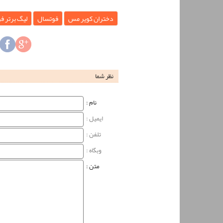
دختران کویر مس
فوتسال
لیگ برتر ف
نظر شما
نام‌ :
ایمیل :
تلفن :
وبگاه‌ :
متن :