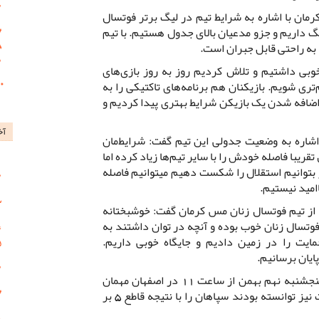
مان با اشاره به شرایط تیم در لیگ برتر فوتسال
 داریم و جزو مدعیان بالای جدول هستیم. با تیم
 به راحتی قابل جبران است.
خوبی داشتیم و تلاش کردیم روز به روز بازی‌های
ری شویم. بازیکنان هم برنامه‌های تاکتیکی را به
اضافه شدن یک بازیکن شرایط بهتری پیدا کردیم و
آخ
اشاره به وضعیت جدولی این تیم گفت: شرایط‌مان
ریبا فاصله خودش را با سایر تیم‌ها زیاد کرده اما
ر بتوانیم استقلال را شکست دهیم میتوانیم فاصله
امید نیستیم.
ه از تیم فوتسال زنان مس کرمان گفت: خوشبختانه
وتسال زنان خوب بوده و آنچه در توان داشتند به
یت را در زمین دادیم و جایگاه خوبی داریم.
ایان برسانیم.
تیم فوتسال دختران مس کرمان فردا پنجشنبه نهم بهمن از ساعت 11 در اصفهان مهمان
تیم سپاهان است. مسی ها در دور رفت نیز توانسته بودند سپاهان را با نتیجه قاطع 5 بر