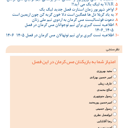
VAR به لیگ یک می آید؟!
اواخر شهریور زمان استارت فصل جدید لیگ یک
به یاد کربلا دل ها غمگین است دلا خون گریه کن چون اربعین است
دعوت فوتسالیست مس کرمان به اردوی تیم ملی زنان
اطلاعیه تست گیری برای تیم نوجوانان مس کرمان در فصل
1405_1406
اطلاعیه تست گیری برای تیم نونهالان مس کرمان در فصل 1405-1406
نظرسنجی
امتیاز شما به بازیکنان مس کرمان در این فصل
مجید بهروزی
امیر حسین بهزادی
عارف زینلی
صالح محمدی
رسول منوچهری
امیرحسین پورمحمد
رسول حسینی
ابولفضل نظری
رضا آقابابایی
احمد نصیری