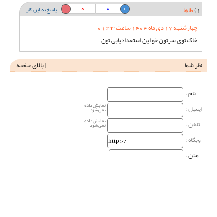
0
0
1)
طاها
پاسخ به این نظر
چهارشنبه 17 دی ماه 1404 ساعت 01:33
خاک توی سرتون خو این استعدادیابی تون
نظر شما
[
بالای صفحه
]
نام‌ :
نمایش داده
ایمیل :
نمی‌شود
نمایش داده
تلفن :
نمی‌شود
وبگاه‌ :
متن :