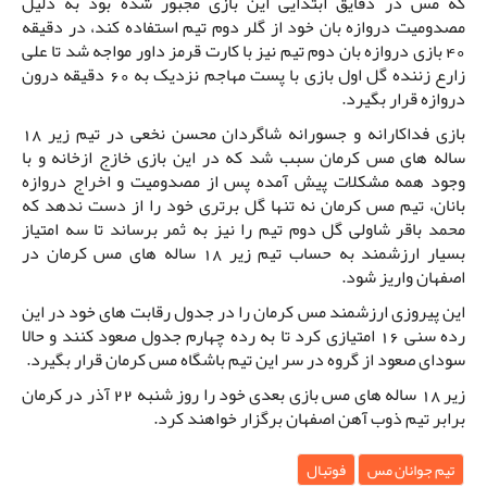
که مس در دقایق ابتدایی این بازی مجبور شده بود به دلیل
مصدومیت دروازه بان خود از گلر دوم تیم استفاده کند، در دقیقه
40 بازی دروازه بان دوم تیم نیز با کارت قرمز داور مواجه شد تا علی
زارع زننده گل اول بازی با پست مهاجم نزدیک به 60 دقیقه درون
دروازه قرار بگیرد.
بازی فداکارانه و جسورانه شاگردان محسن نخعی در تیم زیر 18
ساله های مس کرمان سبب شد که در این بازی خازج ازخانه و با
وجود همه مشکلات پیش آمده پس از مصدومیت و اخراج دروازه
بانان، تیم مس کرمان نه تنها گل برتری خود را از دست ندهد که
محمد باقر شاولی گل دوم تیم را نیز به ثمر برساند تا سه امتیاز
بسیار ارزشمند به حساب تیم زیر 18 ساله های مس کرمان در
اصفهان واریز شود.
این پیروزی ارزشمند مس کرمان را در جدول رقابت های خود در این
رده سنی 16 امتیازی کرد تا به رده چهارم جدول صعود کنند و حالا
سودای صعود از گروه در سر این تیم باشگاه مس کرمان قرار بگیرد.
زیر 18 ساله های مس بازی بعدی خود را روز شنبه 22 آذر در کرمان
برابر تیم ذوب آهن اصفهان برگزار خواهند کرد.
تیم جوانان مس
فوتبال