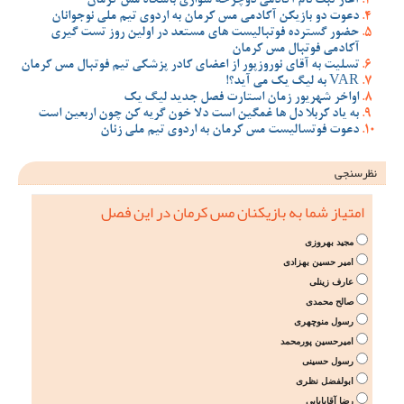
آغاز ثبت نام آکادمی دوچرخه سواری باشگاه مس کرمان
دعوت دو بازیکن آکادمی مس کرمان به اردوی تیم ملی نوجوانان
حضور گسترده فوتبالیست های مستعد در اولین روز تست گیری
آکادمی فوتبال مس کرمان
تسلیت به آقای نوروزپور از اعضای کادر پزشکی تیم فوتبال مس کرمان
VAR به لیگ یک می آید؟!
اواخر شهریور زمان استارت فصل جدید لیگ یک
به یاد کربلا دل ها غمگین است دلا خون گریه کن چون اربعین است
دعوت فوتسالیست مس کرمان به اردوی تیم ملی زنان
نظرسنجی
امتیاز شما به بازیکنان مس کرمان در این فصل
مجید بهروزی
امیر حسین بهزادی
عارف زینلی
صالح محمدی
رسول منوچهری
امیرحسین پورمحمد
رسول حسینی
ابولفضل نظری
رضا آقابابایی