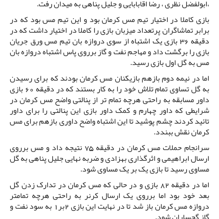
،ابولفضل نظری ، رضا اقابابایی و جلیل پناهی به میدان رفت.
بازی کاملا در اختیار تیم مس کرمان بود و این تیم مس بود که در
برابر تماشاگران پرتعداد میزبان بازی را کاملا در اختیار داشت که در
دقیقه 36 بازی یک اشتباه از سوی دروازه بان تیم مس ورق جریان
بازی را برگشت داد و مهاجم نفت و گاز برروی پاس اشتباه دروازه بان
مس به گل اول بازی رسید.
اما در نیمه دوم بازهم بازیکنان مس کرمان بودند که برای رسیدن
به گل تساوی تمام تلاش خود را به کار بستند که در دقیقه 60 بازی
داور مسابقه به راحتی هرچه تمام تر از پنالتی واضح مس کرمان در
شرایطی که داور چهارم و کمک داور بازی این پنالتی را برای داور
تائید کردند چشم پوشید تا این اشتباه واضح داوری بازهم برای مس
کرمان نقش ببندد.
سرانجام حملات مس کرمان در دقیقه 75 نتیجه داد و مس برروی
ارسال ابراهیمی و اثرگذاری بهزادی و ضربه نهایی جلیل پناهی به گل
مساوی رسید تا بازی یک بر یک مساوی شود.
اما در دقیقه 82 بازی و در حالی که مس کرمان در تدارک زدن گل
بعد خود بود اما برروی یک ارسال کرنر به راحتی هرچه تمامتر
دروازه مس کرمان باز شد تا در نهایت این بازی 2بر1 به سود نفت و
گاز گچساران شود.