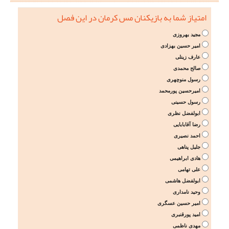
امتیاز شما به بازیکنان مس کرمان در این فصل
مجید بهروزی
امیر حسین بهزادی
عارف زینلی
صالح محمدی
رسول منوچهری
امیرحسین پورمحمد
رسول حسینی
ابولفضل نظری
رضا آقابابایی
احمد نصیری
جلیل پناهی
هادی ابراهیمی
علی تهامی
ابولفضل هاشمی
وحید نامداری
امیر حسین عسگری
امید پورقنبری
مهدی ناظمی