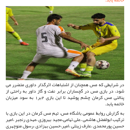
خاتمه یابد.
در شرایطی که مس همچنان از اشتباهات اثرگذار داوری متضرر می
شود، در بازی مس در گچساران برابر نفت و گاز داور به راحتی از
پنالتی مس کرمان چشم پوشید تا این بازی 2بر1 به سود میزبان
خاتمه یابد.
به گزارش روابط عمومی باشگاه مس، تیم مس کرمان در این بازی با
ترکیب ابولفضل هاشمی ،علی تهامی،مجید بهروزی ،مهدی رنجبر ،امیر
حسین پورمحمدی ،عارف زینلی ،امیر،حسین بهزادی ،رسول منوچهری