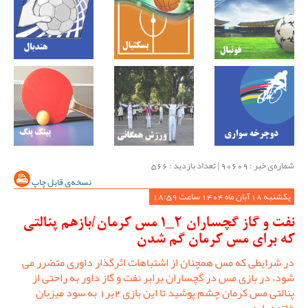
شماره‌ی خبر : ‌90609 | تعداد بازدید : 566
نسخه‌ی قابل چاپ
یکشنبه 18 آبان ماه 1404 ساعت 18:59
نفت و گاز گچساران 2_1 مس کرمان/بازهم پنالتی
که برای مس کرمان گم شدن
در شرایطی که مس همچنان از اشتباهات اثرگذار داوری متضرر می
شود، در بازی مس در گچساران برابر نفت و گاز داور به راحتی از
پنالتی مس کرمان چشم پوشید تا این بازی 2بر1 به سود میزبان