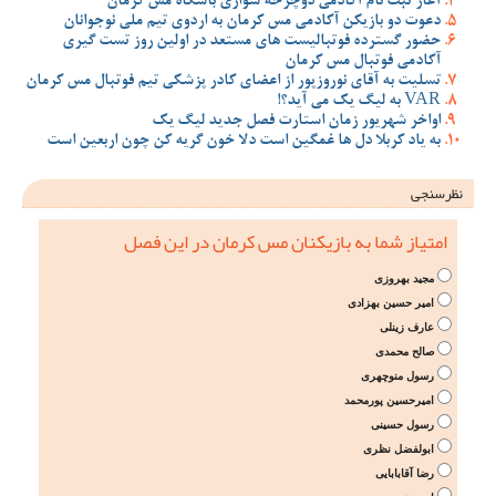
آغاز ثبت نام آکادمی دوچرخه سواری باشگاه مس کرمان
دعوت دو بازیکن آکادمی مس کرمان به اردوی تیم ملی نوجوانان
حضور گسترده فوتبالیست های مستعد در اولین روز تست گیری
آکادمی فوتبال مس کرمان
تسلیت به آقای نوروزپور از اعضای کادر پزشکی تیم فوتبال مس کرمان
VAR به لیگ یک می آید؟!
اواخر شهریور زمان استارت فصل جدید لیگ یک
به یاد کربلا دل ها غمگین است دلا خون گریه کن چون اربعین است
نظرسنجی
امتیاز شما به بازیکنان مس کرمان در این فصل
مجید بهروزی
امیر حسین بهزادی
عارف زینلی
صالح محمدی
رسول منوچهری
امیرحسین پورمحمد
رسول حسینی
ابولفضل نظری
رضا آقابابایی