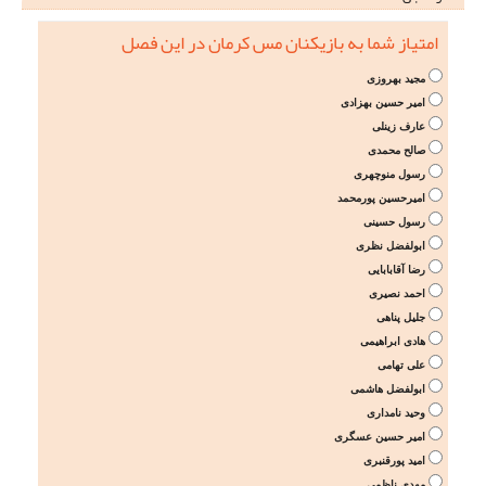
امتیاز شما به بازیکنان مس کرمان در این فصل
مجید بهروزی
امیر حسین بهزادی
عارف زینلی
صالح محمدی
رسول منوچهری
امیرحسین پورمحمد
رسول حسینی
ابولفضل نظری
رضا آقابابایی
احمد نصیری
جلیل پناهی
هادی ابراهیمی
علی تهامی
ابولفضل هاشمی
وحید نامداری
امیر حسین عسگری
امید پورقنبری
مهدی ناظمی