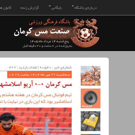
درباره‌ی باشگاه
بایگانی
گزارش زنده
کانون هو
پنج‌شنبه 14 مرداد ماه 1405
به‌روزشده در 6 ساعت و 40 دقیقه قبل
شماره‌ی خبر : ‌90540 | تعداد بازدید : 422
سه‌شنبه 22 مهر ماه 1404 ساعت 09:28
مس کرمان 0-0 آریو اسلامشهر/ تقسیم امتیازات در بازی هشتم
تیم فوتبال مس کرمان در هفته هشتم رق
اسلامشهر بود که این بازی در نهایت با 