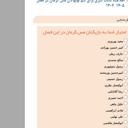
اطلاعیه تست گیری برای تیم نونهالان مس کرمان در فصل
1405-1406
رسنجی
امتیاز شما به بازیکنان مس کرمان در این فصل
مجید بهروزی
امیر حسین بهزادی
عارف زینلی
صالح محمدی
رسول منوچهری
امیرحسین پورمحمد
رسول حسینی
ابولفضل نظری
رضا آقابابایی
احمد نصیری
جلیل پناهی
هادی ابراهیمی
علی تهامی
ابولفضل هاشمی