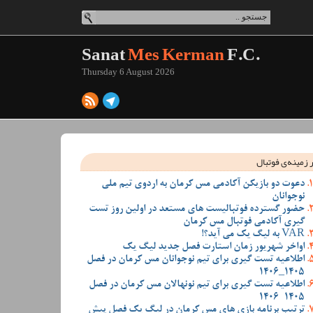
Sanat
Mes Kerman
F.C.
Thursday 6 August 2026
 زمینه‌ی فوتبال
دعوت دو بازیکن آکادمی مس کرمان به اردوی تیم ملی
نوجوانان
حضور گسترده فوتبالیست های مستعد در اولین روز تست
گیری آکادمی فوتبال مس کرمان
VAR به لیگ یک می آید؟!
اواخر شهریور زمان استارت فصل جدید لیگ یک
اطلاعیه تست گیری برای تیم نوجوانان مس کرمان در فصل
1405_1406
اطلاعیه تست گیری برای تیم نونهالان مس کرمان در فصل
1405-1406
ترتیب برنامه بازی های مس کرمان در لیگ یک فصل پیش