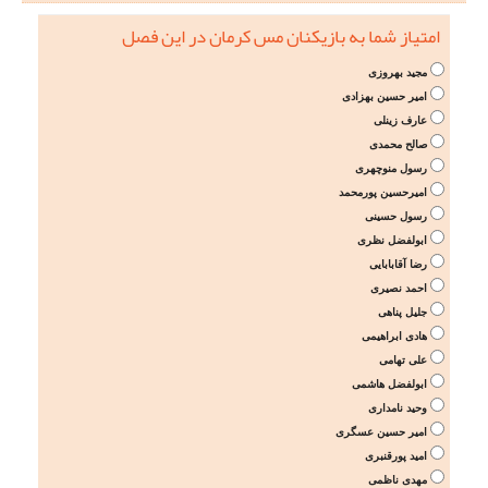
امتیاز شما به بازیکنان مس کرمان در این فصل
مجید بهروزی
امیر حسین بهزادی
عارف زینلی
صالح محمدی
رسول منوچهری
امیرحسین پورمحمد
رسول حسینی
ابولفضل نظری
رضا آقابابایی
احمد نصیری
جلیل پناهی
هادی ابراهیمی
علی تهامی
ابولفضل هاشمی
وحید نامداری
امیر حسین عسگری
امید پورقنبری
مهدی ناظمی