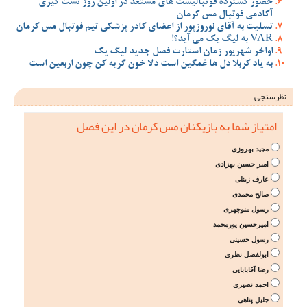
حضور گسترده فوتبالیست های مستعد در اولین روز تست گیری
آکادمی فوتبال مس کرمان
تسلیت به آقای نوروزپور از اعضای کادر پزشکی تیم فوتبال مس کرمان
VAR به لیگ یک می آید؟!
اواخر شهریور زمان استارت فصل جدید لیگ یک
به یاد کربلا دل ها غمگین است دلا خون گریه کن چون اربعین است
نظرسنجی
امتیاز شما به بازیکنان مس کرمان در این فصل
مجید بهروزی
امیر حسین بهزادی
عارف زینلی
صالح محمدی
رسول منوچهری
امیرحسین پورمحمد
رسول حسینی
ابولفضل نظری
رضا آقابابایی
احمد نصیری
جلیل پناهی