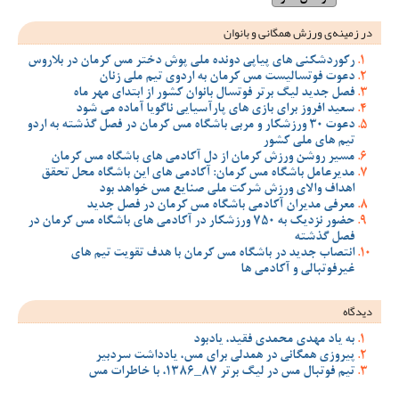
در زمینه‌ی ورزش همگانی و بانوان
رکوردشکنی های پیاپی دونده ملی پوش دختر مس کرمان در بلاروس
دعوت فوتسالیست مس کرمان به اردوی تیم ملی زنان
فصل جدید لیگ برتر فوتسال بانوان کشور از ابتدای مهر ماه
سعید افروز برای بازی های پارآسیایی ناگویا آماده می شود
دعوت 30 ورزشکار و مربی باشگاه مس کرمان در فصل گذشته به اردو
تیم های ملی کشور
مسیر روشن ورزش کرمان از دل آکادمی های باشگاه مس کرمان
مدیرعامل باشگاه مس کرمان: آکادمی های این باشگاه محل تحقق
اهداف والای ورزش شرکت ملی صنایع مس خواهد بود
معرفی مدیران آکادمی باشگاه مس کرمان در فصل جدید
حضور نزدیک به 750 ورزشکار در آکادمی های باشگاه مس کرمان در
فصل گذشته
انتصاب جدید در باشگاه مس کرمان با هدف تقویت تیم‌ های
غیرفوتبالی و آکادمی‌ ها
دیدگاه
به یاد مهدی محمدی فقید، یادبود
پیروزی همگانی در همدلی برای مس، یادداشت سردبیر
تیم فوتبال مس در لیگ برتر 87_1386، با خاطرات مس