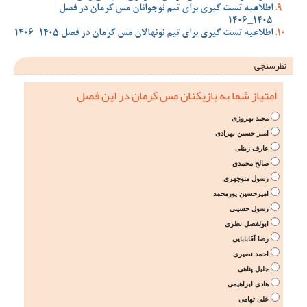
اطلاعیه تست گیری برای تیم نوجوانان مس کرمان در فصل
1405_1406
اطلاعیه تست گیری برای تیم نونهالان مس کرمان در فصل 1405-1406
نظرسنجی
امتیاز شما به بازیکنان مس کرمان در این فصل
مجید بهروزی
امیر حسین بهزادی
عارف زینلی
صالح محمدی
رسول منوچهری
امیرحسین پورمحمد
رسول حسینی
ابولفضل نظری
رضا آقابابایی
احمد نصیری
جلیل پناهی
هادی ابراهیمی
علی تهامی