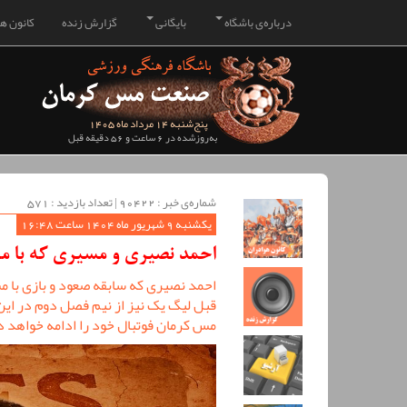
درباره‌ی باشگاه
بایگانی
گزارش زنده
کانون هو
پنج‌شنبه 14 مرداد ماه 1405
به‌روزشده در 6 ساعت و 56 دقیقه قبل
شماره‌ی خبر : ‌90422 | تعداد بازدید : 571
یکشنبه 9 شهریور ماه 1404 ساعت 16:48
احمد نصیری و مسیری که با مس
احمد نصیری که سابقه صعود و بازی با م
قبل لیگ یک نیز از نیم فصل دوم در این
مس کرمان فوتبال خود را ادامه خواهد د