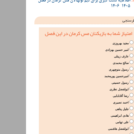
اطلاعیه تست گیری برای تیم نونهالان مس کرمان در فصل
1405-1406
رسنجی
امتیاز شما به بازیکنان مس کرمان در این فصل
مجید بهروزی
امیر حسین بهزادی
عارف زینلی
صالح محمدی
رسول منوچهری
امیرحسین پورمحمد
رسول حسینی
ابولفضل نظری
رضا آقابابایی
احمد نصیری
جلیل پناهی
هادی ابراهیمی
علی تهامی
ابولفضل هاشمی