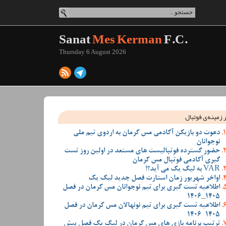
Sanat
Mes Kerman
F.C.
Thursday 6 August 2026
 زمینه‌ی فوتبال
دعوت دو بازیکن آکادمی مس کرمان به اردوی تیم ملی
نوجوانان
حضور گسترده فوتبالیست های مستعد در اولین روز تست
گیری آکادمی فوتبال مس کرمان
VAR به لیگ یک می آید؟!
اواخر شهریور زمان استارت فصل جدید لیگ یک
اطلاعیه تست گیری برای تیم نوجوانان مس کرمان در فصل
1405_1406
اطلاعیه تست گیری برای تیم نونهالان مس کرمان در فصل
1405-1406
ترتیب برنامه بازی های مس کرمان در لیگ یک فصل پیش