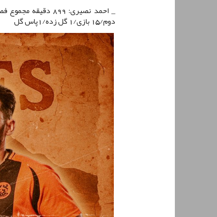
دوم/15 بازی/1 گل زده/1پاس گل