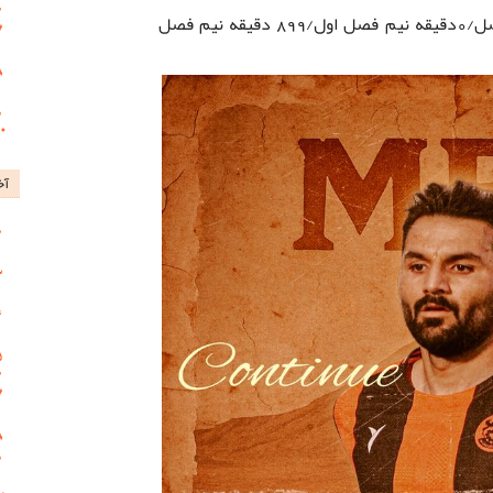
_ احمد نصیری: 899 دقیقه مجموع فصل/0دقیقه نیم فصل اول/899 دقیقه نیم فصل
آخ