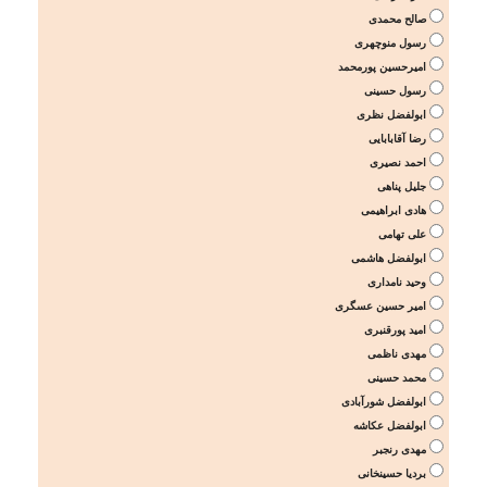
صالح محمدی
رسول منوچهری
امیرحسین پورمحمد
رسول حسینی
ابولفضل نظری
رضا آقابابایی
احمد نصیری
جلیل پناهی
هادی ابراهیمی
علی تهامی
ابولفضل هاشمی
وحید نامداری
امیر حسین عسگری
امید پورقنبری
مهدی ناظمی
محمد حسینی
ابولفضل شورآبادی
ابولفضل عکاشه
مهدی رنجبر
بردیا حسینخانی