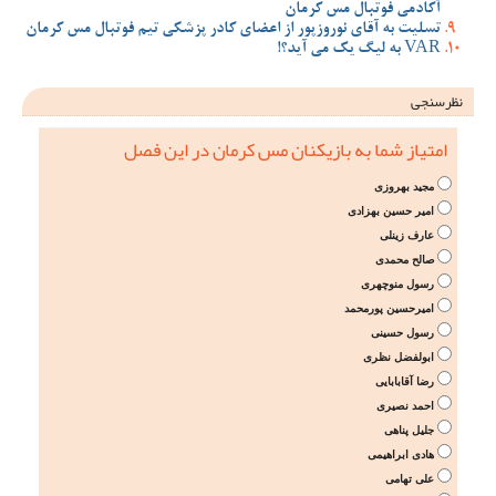
آکادمی فوتبال مس کرمان
تسلیت به آقای نوروزپور از اعضای کادر پزشکی تیم فوتبال مس کرمان
VAR به لیگ یک می آید؟!
نظرسنجی
امتیاز شما به بازیکنان مس کرمان در این فصل
مجید بهروزی
امیر حسین بهزادی
عارف زینلی
صالح محمدی
رسول منوچهری
امیرحسین پورمحمد
رسول حسینی
ابولفضل نظری
رضا آقابابایی
احمد نصیری
جلیل پناهی
هادی ابراهیمی
علی تهامی