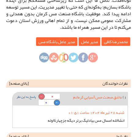
کوتاه‌مدت. تلاش ما این است که زیرساختی مستحکم برای آینده
باشگاه بسازیم؛ به‌گونه‌ای که حتی با تغییر مدیریت، این مسیر توسعه
ادامه پیدا کند. موفقیت باشگاه صنعت مس کرمان بدون همدلی و
مشارکت عمومی ممکن نیست، و از تمام اهالی ورزش استان دعوت
می‌کنم تا در این مسیر همراه ما باشند.
محمدرضا کافی
مدیر عامل
مدیر عامل باشگاه مس
نظرات خوانندگان
[
بالای صفحه
]
0
1)
عاشق صعنت مس آسیایی کرمانم
پاسخ به این نظر
0
شنبه 28 تیر ماه 1404 ساعت 01:51
انشاالله امسال مس بیادلیگ برتر دیگه جزچهارتااوله
نظر شما
[
بالای صفحه
]