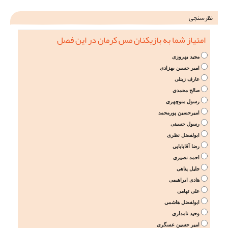
نظرسنجی
امتیاز شما به بازیکنان مس کرمان در این فصل
مجید بهروزی
امیر حسین بهزادی
عارف زینلی
صالح محمدی
رسول منوچهری
امیرحسین پورمحمد
رسول حسینی
ابولفضل نظری
رضا آقابابایی
احمد نصیری
جلیل پناهی
هادی ابراهیمی
علی تهامی
ابولفضل هاشمی
وحید نامداری
امیر حسین عسگری