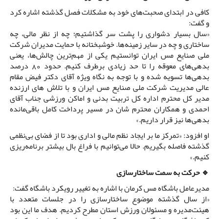
کافی در ابتدای صحبت‌های خود به مشکلات فصل گذشته اشاره کرد
و گفت:
«سال بسیار دشواری را پشت سر گذاشتیم؛ چه از نظر مالی، چه
ساختاری و چه در سایر زمینه‌ها. خوشبختانه با حمایت مدیران شرکت
ملی صنایع مس ایران توانستیم یکی از مهم‌ترین چالش‌ها، یعنی
بدهی‌های معوقه را تا حد زیادی برطرف کنیم. حدود 80 درصد
بدهی‌ها تسویه شده و با توجه به نگاه ویژه آقای دکتر فیض مقام
عالی مدیریت شرکت ملی صنایع مس ایران و با تلاش های ارزنده
مدیر کل محترم اداره کل تربیت بدنی و اماکن ورزشی جناب آقای
احمدی و همکاران محترم شان در مسیر پرداخت کامل باقی‌مانده
بدهی‌ها نیز قرار داریم.»
او افزود: «تمرکز ما بر ایجاد نظم مالی و اداری بود تا از فضای بی‌نظمی
گذشته فاصله بگیریم. حالا می‌توانیم با فراغ بال بیشتر برنامه‌ریزی
کنیم.»
🔹 حرکت به سمت ساختارسازی
مدیرعامل باشگاه مس کرمان با اشاره به تغییر رویکرد باشگاه گفت:
«از سال گذشته موضوع ساختارسازی را در جلسات متعدد با
هیئت‌مدیره و مسئولان ورزش استان مطرح کردیم. هدف ما این بود