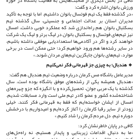
کافی در بخش دیگری از صحبت‌هایش به فعالیت باشگاه در حوزه
ورزش بانوان اشاره کرد و گفت:
«در گذشته فقط یک تیم فوتسال بانوان داشتیم. اما با توجه به تأکید
مدیران استان بر عدالت اجتماعی و جنسیتی، سال گذشته تیم
بسکتبال بانوان هم راه‌اندازی شد که عملکرد خوبی داشت. امسال
نیز تیم‌های فوتسال و بسکتبال بانوان در لیگ برتر و لیگ یک شرکت
خواهند کرد و اگر در آکادمی‌ها استعدادیابی موفقی داشته باشیم،
در سایر رشته‌ها هم ورود خواهیم کرد؛ حتی ممکن است در برخی
موارد، تیم‌های بانوان جایگزین تیم‌های مردان شوند.»
🔹 هندبال؛ به چیزی جز قهرمانی فکر نمی‌کنیم
مدیرعامل باشگاه مس کرمان درباره وضعیت تیم هندبال هم گفت:
«هندبال همیشه یکی از رشته‌های موفق باشگاه بوده است. سال
گذشته با یک مربی جوان، تحصیل‌کرده و با انگیزه که جزو چهره‌های
شناخته‌شده کشور و عضو کادر تیم ملی است وارد مسابقات شدیم.
امسال از ایشان خواسته‌ایم که فقط به قهرمانی فکر کنند. خیلی
زودتر از سایر رقبا کارمان را آغاز کرده‌ایم و امیدواریم با درخشش
دوباره تیم، دل مردم کرمان را شاد کنیم.»
کافی در پایان خاطرنشان کرد:
«ما به دنبال اقدامات زیربنایی و پایدار هستیم، نه راه‌حل‌های