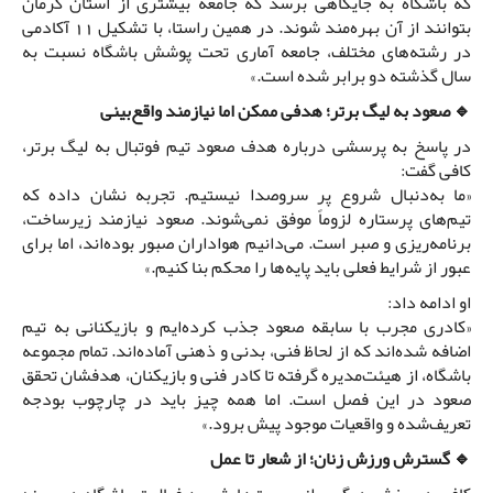
که باشگاه به جایگاهی برسد که جامعه بیشتری از استان کرمان
بتوانند از آن بهره‌مند شوند. در همین راستا، با تشکیل 11 آکادمی
در رشته‌های مختلف، جامعه آماری تحت پوشش باشگاه نسبت به
سال گذشته دو برابر شده است.»
🔹 صعود به لیگ برتر؛ هدفی ممکن اما نیازمند واقع‌بینی
در پاسخ به پرسشی درباره هدف صعود تیم فوتبال به لیگ برتر،
کافی گفت:
«ما به‌دنبال شروع پر سروصدا نیستیم. تجربه نشان داده که
تیم‌های پرستاره لزوماً موفق نمی‌شوند. صعود نیازمند زیرساخت،
برنامه‌ریزی و صبر است. می‌دانیم هواداران صبور بوده‌اند، اما برای
عبور از شرایط فعلی باید پایه‌ها را محکم بنا کنیم.»
او ادامه داد:
«کادری مجرب با سابقه صعود جذب کرده‌ایم و بازیکنانی به تیم
اضافه شده‌اند که از لحاظ فنی، بدنی و ذهنی آماده‌اند. تمام مجموعه
باشگاه، از هیئت‌مدیره گرفته تا کادر فنی و بازیکنان، هدفشان تحقق
صعود در این فصل است. اما همه چیز باید در چارچوب بودجه
تعریف‌شده و واقعیات موجود پیش برود.»
🔹 گسترش ورزش زنان؛ از شعار تا عمل