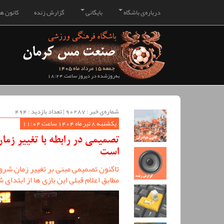
درباره‌ی باشگاه
بایگانی
گزارش زنده
کانون هو
جمعه 15 مرداد ماه 1405
به‌روزشده در دیروز ساعت 18:24
شماره‌ی خبر : ‌90287 | تعداد بازدید : 494
یکشنبه 8 تیر ماه 1404 ساعت 11:04
تصمیمی در رابطه با تغییر زما
است
تاکنون تصمیمی مبنی بر تغییر زمان شرو
مطابق اعلام قبلی این بازی ها از ابتدای 