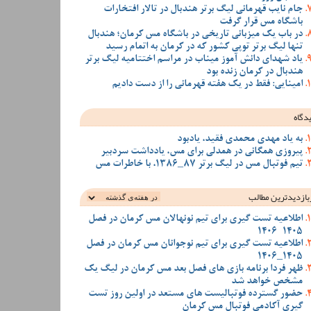
جام نایب قهرمانی لیگ برتر هندبال در تالار افتخارات
باشگاه مس قرار گرفت
در باب یک میزبانی تاریخی در باشگاه مس کرمان؛ هندبال
تنها لیگ برتر توپی کشور که در کرمان به اتمام رسید
یاد شهدای دانش آموز میناب در مراسم اختتامیه لیگ برتر
هندبال در کرمان زنده بود
امینایی: فقط در یک هفته قهرمانی را از دست دادیم
دگاه
به یاد مهدی محمدی فقید، یادبود
پیروزی همگانی در همدلی برای مس، یادداشت سردبیر
تیم فوتبال مس در لیگ برتر 87_1386، با خاطرات مس
بازدیدترین‌ مطالب
اطلاعیه تست گیری برای تیم نونهالان مس کرمان در فصل
1405-1406
اطلاعیه تست گیری برای تیم نوجوانان مس کرمان در فصل
1405_1406
ظهر فردا برنامه بازی های فصل بعد مس کرمان در لیگ یک
مشخص خواهد شد
حضور گسترده فوتبالیست های مستعد در اولین روز تست
گیری آکادمی فوتبال مس کرمان