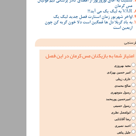
تسلیت به آقای نوروزپور از اعضای کادر پزشکی تیم فوتبال
مس کرمان
VAR به لیگ یک می آید؟!
اواخر شهریور زمان استارت فصل جدید لیگ یک
به یاد کربلا دل ها غمگین است دلا خون گریه کن چون
اربعین است
رسنجی
امتیاز شما به بازیکنان مس کرمان در این فصل
مجید بهروزی
امیر حسین بهزادی
عارف زینلی
صالح محمدی
رسول منوچهری
امیرحسین پورمحمد
رسول حسینی
ابولفضل نظری
رضا آقابابایی
احمد نصیری
جلیل پناهی