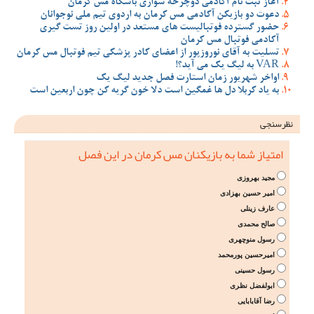
آغاز ثبت نام آکادمی دوچرخه سواری باشگاه مس کرمان
دعوت دو بازیکن آکادمی مس کرمان به اردوی تیم ملی نوجوانان
حضور گسترده فوتبالیست های مستعد در اولین روز تست گیری
آکادمی فوتبال مس کرمان
تسلیت به آقای نوروزپور از اعضای کادر پزشکی تیم فوتبال مس کرمان
VAR به لیگ یک می آید؟!
اواخر شهریور زمان استارت فصل جدید لیگ یک
به یاد کربلا دل ها غمگین است دلا خون گریه کن چون اربعین است
نظرسنجی
امتیاز شما به بازیکنان مس کرمان در این فصل
مجید بهروزی
امیر حسین بهزادی
عارف زینلی
صالح محمدی
رسول منوچهری
امیرحسین پورمحمد
رسول حسینی
ابولفضل نظری
رضا آقابابایی