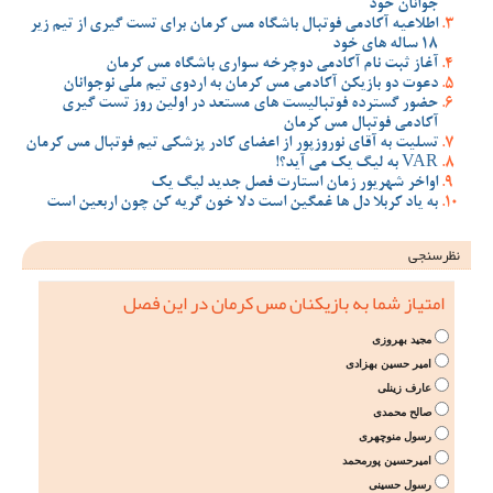
جوانان خود
اطلاعیه آکادمی فوتبال باشگاه مس کرمان برای تست گیری از تیم زیر
18 ساله های خود
آغاز ثبت نام آکادمی دوچرخه سواری باشگاه مس کرمان
دعوت دو بازیکن آکادمی مس کرمان به اردوی تیم ملی نوجوانان
حضور گسترده فوتبالیست های مستعد در اولین روز تست گیری
آکادمی فوتبال مس کرمان
تسلیت به آقای نوروزپور از اعضای کادر پزشکی تیم فوتبال مس کرمان
VAR به لیگ یک می آید؟!
اواخر شهریور زمان استارت فصل جدید لیگ یک
به یاد کربلا دل ها غمگین است دلا خون گریه کن چون اربعین است
نظرسنجی
امتیاز شما به بازیکنان مس کرمان در این فصل
مجید بهروزی
امیر حسین بهزادی
عارف زینلی
صالح محمدی
رسول منوچهری
امیرحسین پورمحمد
رسول حسینی