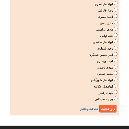
ابولفضل نظری
رضا آقابابایی
احمد نصیری
جلیل پناهی
هادی ابراهیمی
علی تهامی
ابولفضل هاشمی
وحید نامداری
امیر حسین عسگری
امید پورقنبری
مهدی ناظمی
محمد حسینی
ابولفضل شورآبادی
ابولفضل عکاشه
مهدی رنجبر
بردیا حسینخانی
مشاهده‌ی نتایج