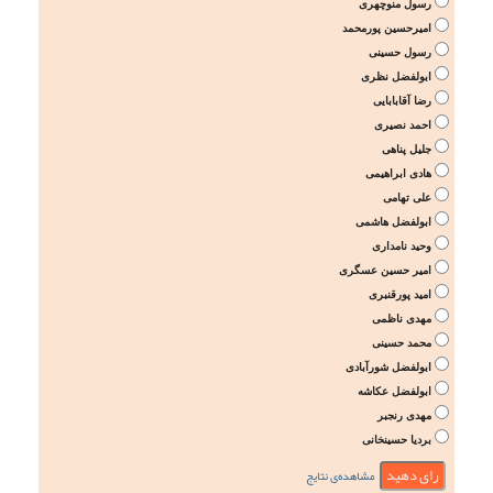
رسول منوچهری
امیرحسین پورمحمد
رسول حسینی
ابولفضل نظری
رضا آقابابایی
احمد نصیری
جلیل پناهی
هادی ابراهیمی
علی تهامی
ابولفضل هاشمی
وحید نامداری
امیر حسین عسگری
امید پورقنبری
مهدی ناظمی
محمد حسینی
ابولفضل شورآبادی
ابولفضل عکاشه
مهدی رنجبر
بردیا حسینخانی
مشاهده‌ی نتایج