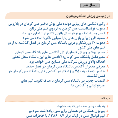
در زمینه‌ی ورزش همگانی و بانوان
رکوردشکنی های پیاپی دونده ملی پوش دختر مس کرمان در بلاروس
دعوت فوتسالیست مس کرمان به اردوی تیم ملی زنان
فصل جدید لیگ برتر فوتسال بانوان کشور از ابتدای مهر ماه
سعید افروز برای بازی های پارآسیایی ناگویا آماده می شود
دعوت 30 ورزشکار و مربی باشگاه مس کرمان در فصل گذشته به اردو
تیم های ملی کشور
مسیر روشن ورزش کرمان از دل آکادمی های باشگاه مس کرمان
مدیرعامل باشگاه مس کرمان: آکادمی های این باشگاه محل تحقق
اهداف والای ورزش شرکت ملی صنایع مس خواهد بود
معرفی مدیران آکادمی باشگاه مس کرمان در فصل جدید
حضور نزدیک به 750 ورزشکار در آکادمی های باشگاه مس کرمان در
فصل گذشته
انتصاب جدید در باشگاه مس کرمان با هدف تقویت تیم‌ های
غیرفوتبالی و آکادمی‌ ها
دیدگاه
به یاد مهدی محمدی فقید، یادبود
پیروزی همگانی در همدلی برای مس، یادداشت سردبیر
تیم فوتبال مس در لیگ برتر 87_1386، با خاطرات مس