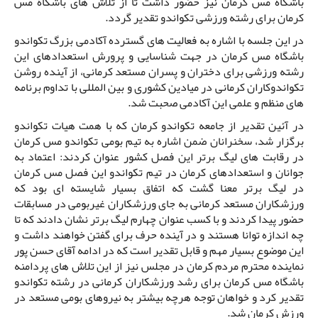
باشگاه مس کرمان نیز حضور داشت تا از تلاش های باشگاه مس
کرمان برای رشته ورزشی تکواندو تقدیر گردد.
در این جلسه با اشاره به فعالیت های گسترده آکادمی بزرگ تکواندو
باشگاه مس کرمان در جهت شناسایی و پرورش استعدادهای این
رشته ورزشی برای دختران و پسران مستعد کرمانی، از آینده روشن
تکواندوکاران کرمانی در میادین کشوری و بین المللی با تداوم برنامه
های منظم و علمی این آکادمی صحبت شد.
در آئین تقدیر از جامعه تکواندو کرمان که با همت هیات تکواندو
برگزار شد، سخنرانان ضمن اشاره به تیم بومی تکواندو مس کرمان
در رقابت های لیگ برتر این فصل کشور عنوان کردند: اعتماد به
جوانان و استعدادهای کرمان در تیم تکواندو این فصل مس کرمان
در لیگ برتر معنا گشت که اتفاق بسیار شایسته ای بود که
ورزشکاران مستعد کرمانی به جای ورزشکاران غیربومی در مسابقات
حضور پیدا کردند و با کسب عنوان چهارم لیگ برتر نشان دادند که تا
چه اندازه توانا هستند و در آینده حرف برای گفتن خواهند داشت و
این موضوع بسیار مهم و قابل تقدیر است که در ادامه آقای حسن پور
نماینده محترم مردم کرمان در مجلس نیز از این تلاش های پردامنه
باشگاه مس کرمان برای رشد ورزشکاران کرمانی در رشته تکواندو
تقدیر کرد و خواهان توجه هرچه بیشتر به نیروهای بومی مستعد در
ورزش کرمان شد.