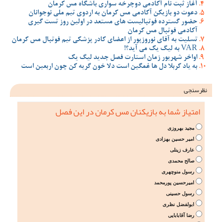
آغاز ثبت نام آکادمی دوچرخه سواری باشگاه مس کرمان
دعوت دو بازیکن آکادمی مس کرمان به اردوی تیم ملی نوجوانان
حضور گسترده فوتبالیست های مستعد در اولین روز تست گیری
آکادمی فوتبال مس کرمان
تسلیت به آقای نوروزپور از اعضای کادر پزشکی تیم فوتبال مس کرمان
VAR به لیگ یک می آید؟!
اواخر شهریور زمان استارت فصل جدید لیگ یک
به یاد کربلا دل ها غمگین است دلا خون گریه کن چون اربعین است
نظرسنجی
امتیاز شما به بازیکنان مس کرمان در این فصل
مجید بهروزی
امیر حسین بهزادی
عارف زینلی
صالح محمدی
رسول منوچهری
امیرحسین پورمحمد
رسول حسینی
ابولفضل نظری
رضا آقابابایی