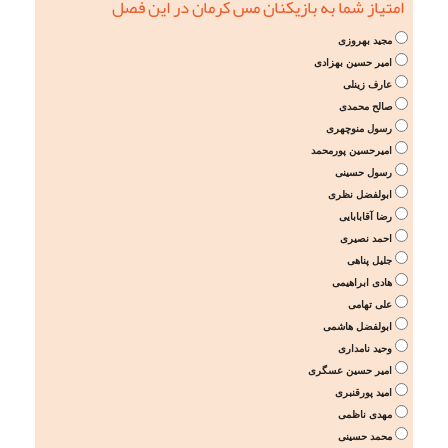
امتیاز شما به بازیکنان مس کرمان در این فصل
مجید بهروزی
امیر حسین بهزادی
عارف زینلی
صالح محمدی
رسول منوچهری
امیرحسین پورمحمد
رسول حسینی
ابولفضل نظری
رضا آقابابایی
احمد نصیری
جلیل پناهی
هادی ابراهیمی
علی تهامی
ابولفضل هاشمی
وحید نامداری
امیر حسین عسگری
امید پورقنبری
مهدی ناظمی
محمد حسینی