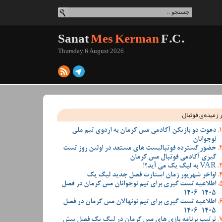
Sanat
Mes Kerman
F.C.
Thursday 6 August 2026
 زمینه‌ی فوتبال
دعوت دو بازیکن آکادمی مس کرمان به اردوی تیم ملی
نوجوانان
حضور گسترده فوتبالیست های مستعد در اولین روز تست
گیری آکادمی فوتبال مس کرمان
VAR به لیگ یک می آید؟!
اواخر شهریور زمان استارت فصل جدید لیگ یک
اطلاعیه تست گیری برای تیم نوجوانان مس کرمان در فصل
1405_1406
اطلاعیه تست گیری برای تیم نونهالان مس کرمان در فصل
1405-1406
ترتیب برنامه بازی های مس کرمان در لیگ یک فصل پیش