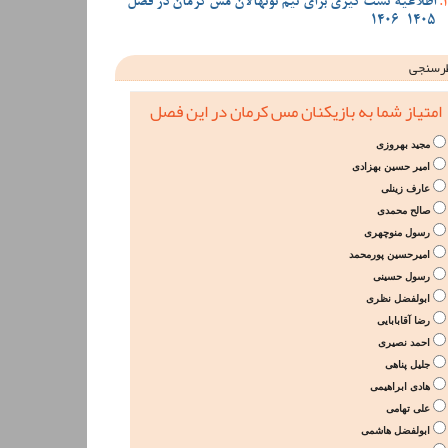
اطلاعیه تست گیری برای تیم نونهالان مس کرمان در فصل
1405-1406
رسنجی
امتیاز شما به بازیکنان مس کرمان در این فصل
مجید بهروزی
امیر حسین بهزادی
عارف زینلی
صالح محمدی
رسول منوچهری
امیرحسین پورمحمد
رسول حسینی
ابولفضل نظری
رضا آقابابایی
احمد نصیری
جلیل پناهی
هادی ابراهیمی
علی تهامی
ابولفضل هاشمی