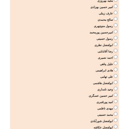
مجید بهروزی
امیر حسین بهزادی
عارف زینلی
صالح محمدی
رسول منوچهری
امیرحسین پورمحمد
رسول حسینی
ابولفضل نظری
رضا آقابابایی
احمد نصیری
جلیل پناهی
هادی ابراهیمی
علی تهامی
ابولفضل هاشمی
وحید نامداری
امیر حسین عسگری
امید پورقنبری
مهدی ناظمی
محمد حسینی
ابولفضل شورآبادی
ابولفضل عکاشه